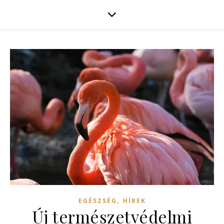
,
EGÉSZSÉG
HÍREK
Új természetvédelmi