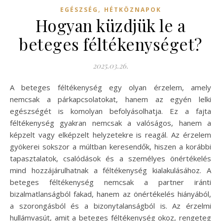
,
EGÉSZSÉG
HÉTKÖZNAPOK
Hogyan küzdjük le a
beteges féltékenységet?
2025.03.26.
A beteges féltékenység egy olyan érzelem, amely
nemcsak a párkapcsolatokat, hanem az egyén lelki
egészségét is komolyan befolyásolhatja. Ez a fajta
féltékenység gyakran nemcsak a valóságos, hanem a
képzelt vagy elképzelt helyzetekre is reagál. Az érzelem
gyökerei sokszor a múltban keresendők, hiszen a korábbi
tapasztalatok, csalódások és a személyes önértékelés
mind hozzájárulhatnak a féltékenység kialakulásához. A
beteges féltékenység nemcsak a partner iránti
bizalmatlanságból fakad, hanem az önértékelés hiányából,
a szorongásból és a bizonytalanságból is. Az érzelmi
hullámvasút, amit a beteges féltékenység okoz, rengeteg