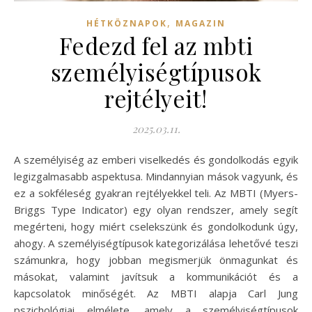
,
HÉTKÖZNAPOK
MAGAZIN
Fedezd fel az mbti
személyiségtípusok
rejtélyeit!
2025.03.11.
A személyiség az emberi viselkedés és gondolkodás egyik
legizgalmasabb aspektusa. Mindannyian mások vagyunk, és
ez a sokféleség gyakran rejtélyekkel teli. Az MBTI (Myers-
Briggs Type Indicator) egy olyan rendszer, amely segít
megérteni, hogy miért cselekszünk és gondolkodunk úgy,
ahogy. A személyiségtípusok kategorizálása lehetővé teszi
számunkra, hogy jobban megismerjük önmagunkat és
másokat, valamint javítsuk a kommunikációt és a
kapcsolatok minőségét. Az MBTI alapja Carl Jung
pszichológiai elmélete, amely a személyiségtípusok