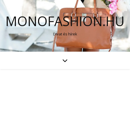
MONOFASHION.HU
Divat és hírek