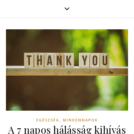
,
EGÉSZSÉG
MINDENNAPOK
A 7 napos hálásság kihívás