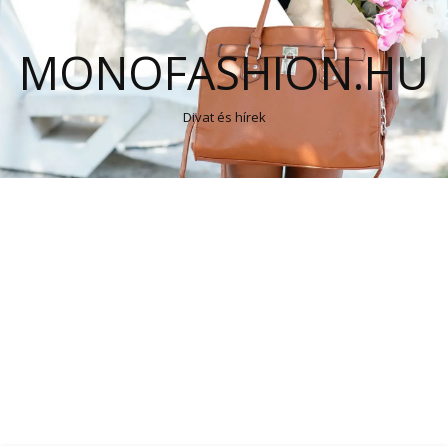
MONOFASHION.HU
Divat és hírek