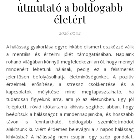
útmutató a boldogabb
életért
2026.07.02.
A hálásság gyakorlása egyre inkább elismert eszközzé válik
a mentális és érzelmi jólét támogatásában. Napjaink
rohanó világában könnyű megfeledkezni arról, hogy mennyi
mindenért lehetünk hálásak, pedig ez a felismerés
jelentősen befolyásolhatja életminőségünket. A pozitív
érzelmek erősítése, a stressz csökkentése és a
kapcsolatok mélyítése mind megtapasztalható, ha
tudatosan figyelünk arra, ami jó az életünkben. Egy jól
felépített, rövid időtartamú kihívás segíthet abban, hogy
beépítsük a hálásságot a mindennapjainkba, és hosszabb
távon is fenntartható, boldogabb szemléletmódot
alakítsunk ki. Miért érdemes belevágni a 7 napos hálásság
kihívásba? A hálásság nem csupán egy szép gondolat,