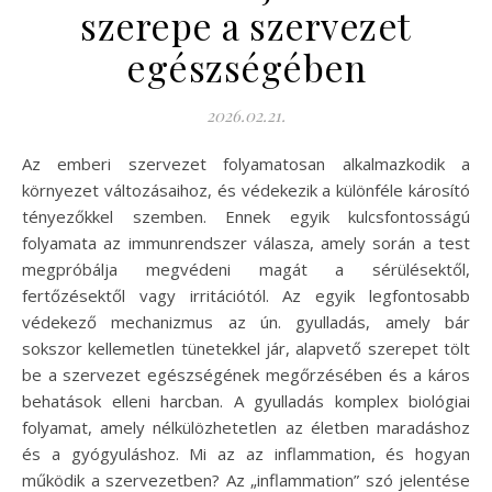
szerepe a szervezet
egészségében
2026.02.21.
Az emberi szervezet folyamatosan alkalmazkodik a
környezet változásaihoz, és védekezik a különféle károsító
tényezőkkel szemben. Ennek egyik kulcsfontosságú
folyamata az immunrendszer válasza, amely során a test
megpróbálja megvédeni magát a sérülésektől,
fertőzésektől vagy irritációtól. Az egyik legfontosabb
védekező mechanizmus az ún. gyulladás, amely bár
sokszor kellemetlen tünetekkel jár, alapvető szerepet tölt
be a szervezet egészségének megőrzésében és a káros
behatások elleni harcban. A gyulladás komplex biológiai
folyamat, amely nélkülözhetetlen az életben maradáshoz
és a gyógyuláshoz. Mi az az inflammation, és hogyan
működik a szervezetben? Az „inflammation” szó jelentése