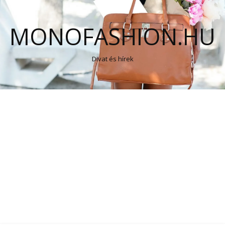
MONOFASHION.HU
Divat és hírek