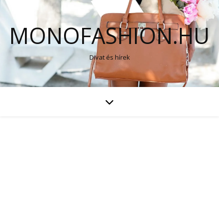
MONOFASHION.HU
Divat és hírek