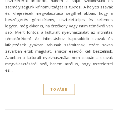
tiszteletéről árulkodik, hanem a saját szókincsünk és
személyiségünk kifinomultságát is tükrözi. A helyes szavak
és kifejezések megválasztása segíthet abban, hogy a
beszélgetés gördülékeny, tiszteletteljes és kellemes
legyen, még akkor is, ha érzékeny vagy intim témákról van
szó. Miért fontos a kulturált nyelvhasználat az intimitás
témakörében? Az intimitáshoz kapcsolódó szavak és
kifejezések gyakran tabunak számítanak, ezért sokan
zavarban érzik magukat, amikor ezekről kell beszélniük.
Azonban a kulturált nyelvhasználat nem csupán a szavak
megválasztásáról szól, hanem arról is, hogy tisztelettel
és…
TOVÁBB