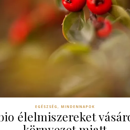
,
EGÉSZSÉG
MINDENNAPOK
io élelmiszereket vásár
környezet miatt