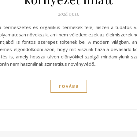
2026.05.11.
a természetes és organikus termékek felé, hiszen a tudatos v
 folyamatosan növekszik, ami nem véletlen: ezek az élelmiszerek
jából is fontos szerepet töltenek be. A modern világban, am
emes elgondolkodni azon, hogy mit viszünk haza a bevásárló ko
tés is, amely hosszú távon előnyökkel szolgál mindannyiunk s
során nem használnak szintetikus növényvédő…
TOVÁBB