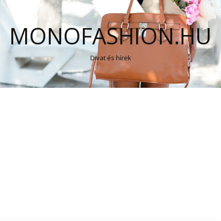
MONOFASHION.HU
Divat és hírek