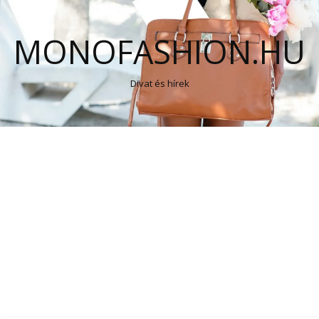
MONOFASHION.HU
Divat és hírek