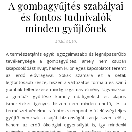
A gombagyűjtés szabályai
és fontos tudnivalók
minden gyűjtőnek
2026.05.30.
A természetjárás egyik legizgalmasabb és legnépszerűbb
tevékenysége a gombagyűjtés, amely nem csupán
kikapcsolódást nyújt, hanem különleges kapcsolatot teremt
az erdő élővilágával. Sokak számára ez a séták
legfontosabb része, hiszen a változatos formájú és színű
gombák felfedezése mindig izgalmas élmény. Ugyanakkor
a gombák gyűjtése komoly odafigyelést és alapos
ismereteket igényel, hiszen nem minden ehető, és a
természet védelme is fontos szempont. A felelősségteljes
gyűjtő nemcsak a saját biztonságát tartja szem előtt,
hanem az erdő ökológiai egyensúlyát is, így mindenki
számára elengedhetetlen, hogy tisztában legyen a