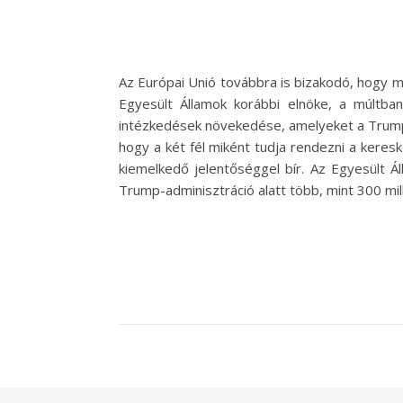
Az Európai Unió továbbra is bizakodó, hogy me
Egyesült Államok korábbi elnöke, a múltba
intézkedések növekedése, amelyeket a Trump-
hogy a két fél miként tudja rendezni a kere
kiemelkedő jelentőséggel bír. Az Egyesült Á
Trump-adminisztráció alatt több, mint 300 mil