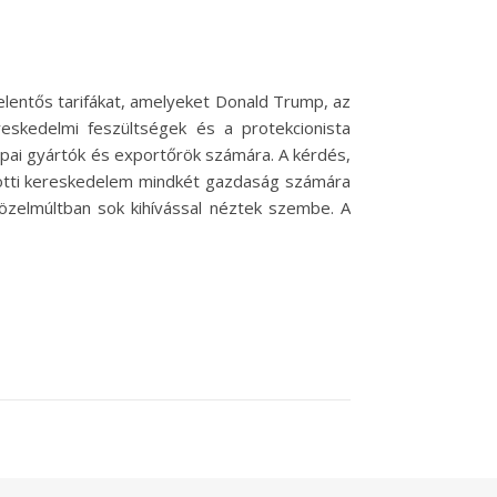
jelentős tarifákat, amelyeket Donald Trump, az
eskedelmi feszültségek és a protekcionista
pai gyártók és exportőrök számára. A kérdés,
özötti kereskedelem mindkét gazdaság számára
közelmúltban sok kihívással néztek szembe. A