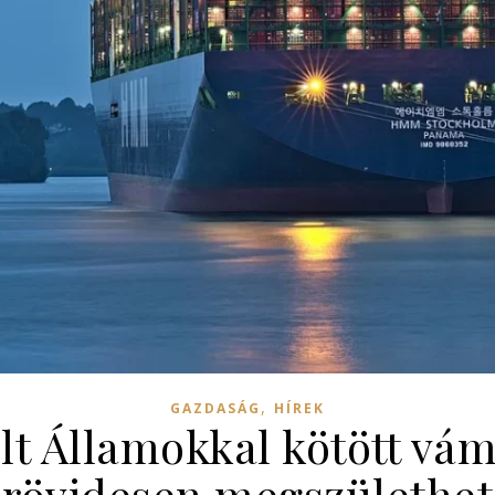
,
GAZDASÁG
HÍREK
lt Államokkal kötött v
rövidesen megszülethet