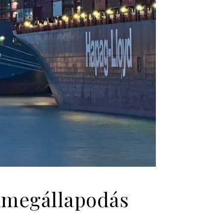
ámmegállapodás