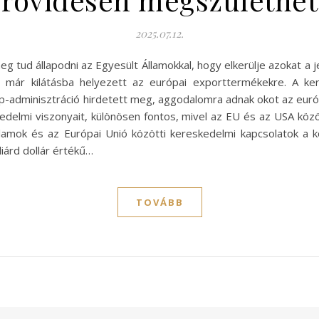
2025.07.12.
g tud állapodni az Egyesült Államokkal, hogy elkerülje azokat a 
n már kilátásba helyezett az európai exporttermékekre. A ker
adminisztráció hirdetett meg, aggodalomra adnak okot az euró
skedelmi viszonyait, különösen fontos, mivel az EU és az USA k
llamok és az Európai Unió közötti kereskedelmi kapcsolatok a 
liárd dollár értékű…
TOVÁBB