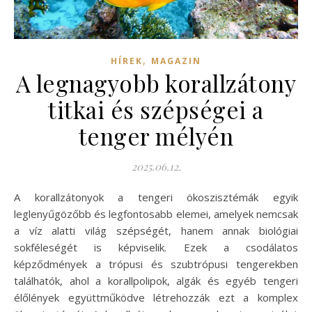
,
HÍREK
MAGAZIN
A legnagyobb korallzátony
titkai és szépségei a
tenger mélyén
2025.06.12.
A korallzátonyok a tengeri ökoszisztémák egyik
leglenyűgözőbb és legfontosabb elemei, amelyek nemcsak
a víz alatti világ szépségét, hanem annak biológiai
sokféleségét is képviselik. Ezek a csodálatos
képződmények a trópusi és szubtrópusi tengerekben
találhatók, ahol a korallpolipok, algák és egyéb tengeri
élőlények együttműködve létrehozzák ezt a komplex