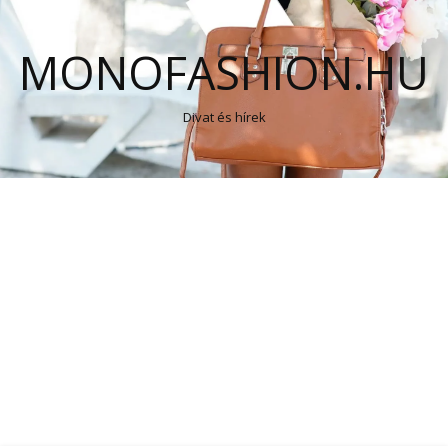
MONOFASHION.HU
Divat és hírek