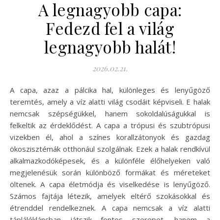
A legnagyobb capa:
Fedezd fel a világ
legnagyobb halát!
2026.02.21.
A capa, azaz a pálcika hal, különleges és lenyűgöző
teremtés, amely a víz alatti világ csodáit képviseli. E halak
nemcsak szépségükkel, hanem sokoldalúságukkal is
felkeltik az érdeklődést. A capa a trópusi és szubtrópusi
vizekben él, ahol a színes korallzátonyok és gazdag
ökoszisztémák otthonául szolgálnak. Ezek a halak rendkívül
alkalmazkodóképesek, és a különféle élőhelyeken való
megjelenésük során különböző formákat és méreteket
öltenek. A capa életmódja és viselkedése is lenyűgöző.
Számos fajtája létezik, amelyek eltérő szokásokkal és
étrenddel rendelkeznek. A capa nemcsak a víz alatti
táplálékláncban játszik fontos szerepet, hanem a