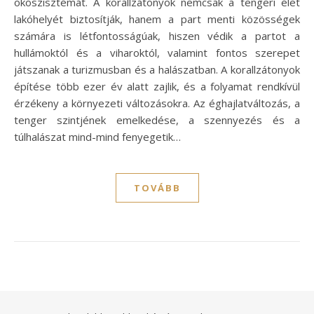
ökoszisztémát. A korallzátonyok nemcsak a tengeri élet
lakóhelyét biztosítják, hanem a part menti közösségek
számára is létfontosságúak, hiszen védik a partot a
hullámoktól és a viharoktól, valamint fontos szerepet
játszanak a turizmusban és a halászatban. A korallzátonyok
építése több ezer év alatt zajlik, és a folyamat rendkívül
érzékeny a környezeti változásokra. Az éghajlatváltozás, a
tenger szintjének emelkedése, a szennyezés és a
túlhalászat mind-mind fenyegetik…
TOVÁBB