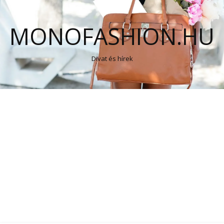
MONOFASHION.HU
Divat és hírek