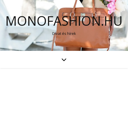
MONOFASHION.HU
Divat és hírek