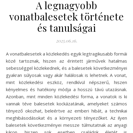
A legnagyobb
vonatbalesetek története
és tanulságai
2025.06.16.
A vonatbalesetek a közlekedés egyik legtragikusabb formái
közé tartoznak, hiszen az érintett járművek hatalmas
sebességgel közlekednek, és a balesetek következményei
gyakran súlyosak vagy akár halálosak is lehetnek. A vonat,
mint közlekedési eszköz, rendkívül népszerű, hiszen
kényelmes és hatékony módja a hosszú távú utazásnak.
Azonban, mint minden közlekedési forma, a vonatok is ki
vannak téve balesetek kockázatának, amelyeket számos
tényező okozhat, beleértve az emberi hibát, a technikai
meghibásodásokat és a környezeti tényezőket. Az ilyen
balesetek következményei messze túlmutatnak az anyagi
káron, hiszen sok esetben családok életét is