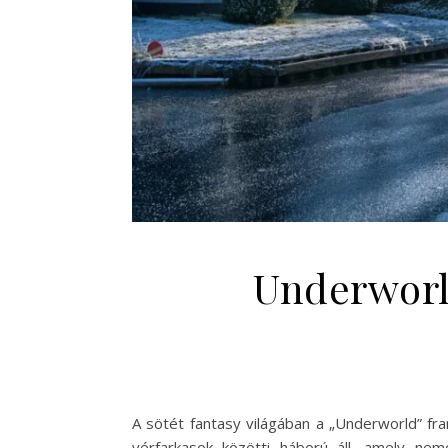
Underworld
A sötét fantasy világában a „Underworld” fr
vérfarkasok közötti háború áll, amely ne