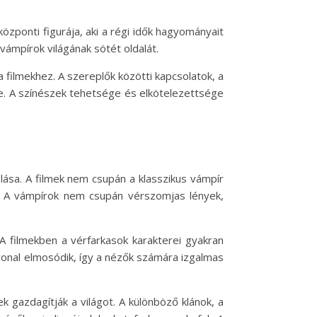
 központi figurája, aki a régi idők hagyományait
vámpírok világának sötét oldalát.
filmekhez. A szereplők közötti kapcsolatok, a
e. A színészek tehetsége és elkötelezettsége
ása. A filmek nem csupán a klasszikus vámpír
t. A vámpírok nem csupán vérszomjas lények,
A filmekben a vérfarkasok karakterei gyakran
vonal elmosódik, így a nézők számára izgalmas
k gazdagítják a világot. A különböző klánok, a