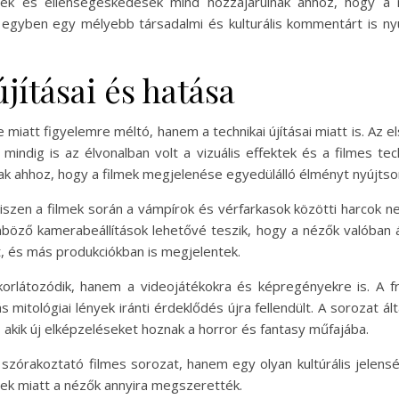
gek és ellenségeskedések mind hozzájárulnak ahhoz, hogy a n
yben egy mélyebb társadalmi és kulturális kommentárt is nyúj
jításai és hatása
miatt figyelemre méltó, hanem a technikai újításai miatt is. Az 
mindig is az élvonalban volt a vizuális effektek és a filmes tec
tak ahhoz, hogy a filmek megjelenése egyedülálló élményt nyújtso
hiszen a filmek során a vámpírok és vérfarkasok közötti harcok
önböző kamerabeállítások lehetővé teszik, hogy a nézők valóban át
rt, és más produkciókban is megjelentek.
korlátozódik, hanem a videojátékokra és képregényekre is. A 
mitológiai lények iránti érdeklődés újra fellendült. A sorozat ál
 akik új elképzeléseket hoznak a horror és fantasy műfajába.
zórakoztató filmes sorozat, hanem egy olyan kultúrális jelensé
ek miatt a nézők annyira megszerették.