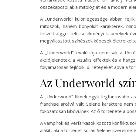
összekapcsolják a mitológiát és a modern ele
A „Underworld” különlegessége abban rejlik
mítoszok, hanem bonyolult karakterek, mind 
feszültséggel teli cselekmények, amelyek évr
megválasztott színészek képesek életre kelten
A „Underworld” evolúciója nemcsak a történ
akciójelenetek, a vizuális effektek és a ha
folyamatosan fejlődik, új rétegeket adva a t
Az Underworld szín
A „Underworld” filmek egyik legfontosabb asp
franchise arcává vált. Selene karaktere nem
fokozatosan kibővülnek. Az ő története a bos
A vámpírok és vérfarkasok közötti konfliktuso
alakít, aki a történet során Selene szerelme 