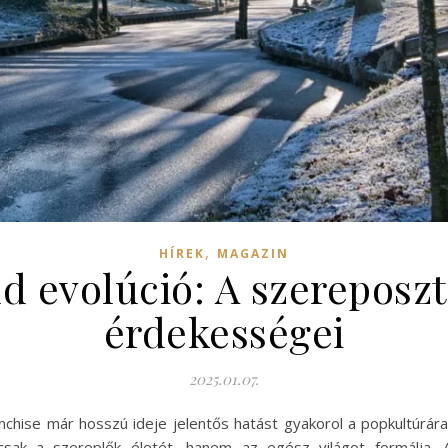
,
HÍREK
MAGAZIN
 evolúció: A szereposztá
érdekességei
2025.01.07.
anchise már hosszú ideje jelentős hatást gyakorol a popkultúrár
mcsak a szereplők életét, hanem az egész világot formálja. 