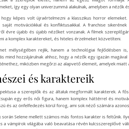
meket, így egy olyan univerzummá alakulnak, amelyben a nézők é
, hogy képes volt újraértelmezni a klasszikus horror elemeket
saját motivációikkal és konfliktusaikkal. A franchise sikeréne
ől évre újabb és újabb nézőket vonzanak. A filmek szereplőgárdá
i a komplex karaktereket, és hiteles érzelmeket közvetíteni.
et mélységében rejlik, hanem a technológiai fejlődésben is, 
ngzás mind hozzájárulnak ahhoz, hogy a nézők egy igazán magával
örténethez, miközben megőrzi az alapvető elemeit, amelyek miatt
észei és karaktereik
ektusa a szereplők és az általuk megformált karakterek. A fősze
 csupán egy erős női figura, hanem komplex háttérrel és motivác
szú és az önfelfedezés körül forog, ami sok néző számára azonosu
k során Selene mellett számos más fontos karakter is feltűnik. Ily
és a vámpírok világába való beavatása révén kulcsszereplővé váli