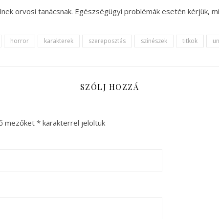
nek orvosi tanácsnak. Egészségügyi problémák esetén kérjük, mi
horror
karakterek
szereposztás
színészek
titkok
u
SZÓLJ HOZZÁ
ző mezőket
*
karakterrel jelöltük