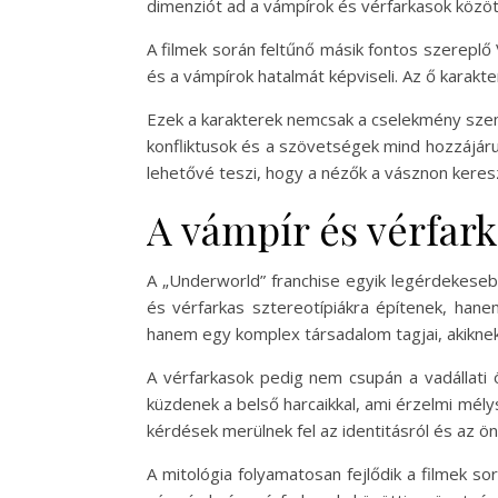
dimenziót ad a vámpírok és vérfarkasok közötti 
A filmek során feltűnő másik fontos szereplő Vi
és a vámpírok hatalmát képviseli. Az ő karakt
Ezek a karakterek nemcsak a cselekmény szemp
konfliktusok és a szövetségek mind hozzájár
lehetővé teszi, hogy a nézők a vásznon keresz
A vámpír és vérfark
A „Underworld” franchise egyik legérdekeseb
és vérfarkas sztereotípiákra építenek, han
hanem egy komplex társadalom tagjai, akiknek 
A vérfarkasok pedig nem csupán a vadállati 
küzdenek a belső harcaikkal, ami érzelmi mél
kérdések merülnek fel az identitásról és az ön
A mitológia folyamatosan fejlődik a filmek so