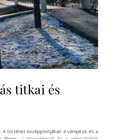
s titkai és
a. A történet középpontjában a vámpírok és a
A filmek, a képregények és a videojátékok