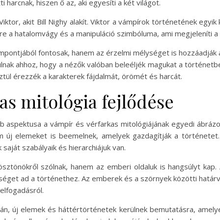
harcnak, hiszen ő az, aki egyesíti a két világot.
ktor, akit Bill Nighy alakít. Viktor a vámpírok történetének egyik
ere a hatalomvágy és a manipuláció szimbóluma, ami megjeleníti a 
ontjából fontosak, hanem az érzelmi mélységet is hozzáadják a 
ulnak ahhoz, hogy a nézők valóban beleéljék magukat a történetb
tül érezzék a karakterek fájdalmát, örömét és harcát.
as mitológia fejlődése
b aspektusa a vámpír és vérfarkas mitológiájának egyedi ábrázol
em új elemeket is beemelnek, amelyek gazdagítják a története
saját szabályaik és hierarchiájuk van.
ösztönökről szólnak, hanem az emberi oldaluk is hangsúlyt kap. 
ységet ad a történethez. Az emberek és a szörnyek közötti határ
elfogadásról.
rán, új elemek és háttértörténetek kerülnek bemutatásra, amelye