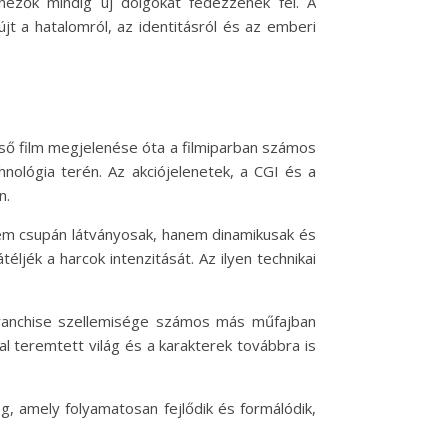
ézők mindig új dolgokat fedezzenek fel. A
t a hatalomról, az identitásról és az emberi
első film megjelenése óta a filmiparban számos
hnológia terén. Az akciójelenetek, a CGI és a
n.
 nem csupán látványosak, hanem dinamikusak és
éljék a harcok intenzitását. Az ilyen technikai
franchise szellemisége számos más műfajban
tal teremtett világ és a karakterek továbbra is
g, amely folyamatosan fejlődik és formálódik,