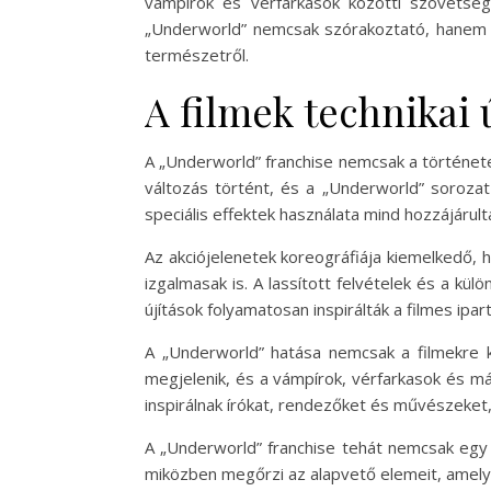
vámpírok és vérfarkasok közötti szövetsé
„Underworld” nemcsak szórakoztató, hanem eg
természetről.
A filmek technikai ú
A „Underworld” franchise nemcsak a története 
változás történt, és a „Underworld” sorozat 
speciális effektek használata mind hozzájárul
Az akciójelenetek koreográfiája kiemelkedő, 
izgalmasak is. A lassított felvételek és a kül
újítások folyamatosan inspirálták a filmes ipa
A „Underworld” hatása nemcsak a filmekre 
megjelenik, és a vámpírok, vérfarkasok és más 
inspirálnak írókat, rendezőket és művészeket,
A „Underworld” franchise tehát nemcsak egy s
miközben megőrzi az alapvető elemeit, amely