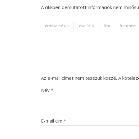
A cikkben bemutatott információk nem minősül
érdekességek
evolúció
film
franchise
Az e-mail címet nem tesszük közzé.
A kötele
Név
*
E-mail cím
*