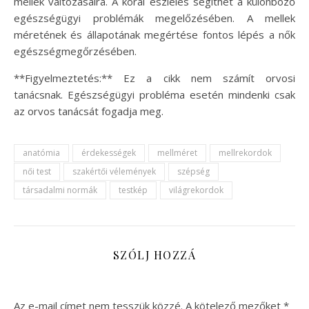
mellek változásaira. A korai észlelés segíthet a különböző
egészségügyi problémák megelőzésében. A mellek
méretének és állapotának megértése fontos lépés a nők
egészségmegőrzésében.
**Figyelmeztetés:** Ez a cikk nem számít orvosi
tanácsnak. Egészségügyi probléma esetén mindenki csak
az orvos tanácsát fogadja meg.
anatómia
érdekességek
mellméret
mellrekordok
női test
szakértői vélemények
szépség
társadalmi normák
testkép
világrekordok
SZÓLJ HOZZÁ
Az e-mail címet nem tesszük közzé.
A kötelező mezőket
*