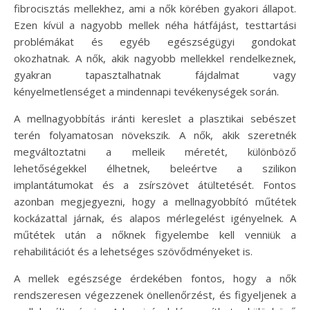
fibrocisztás mellekhez, ami a nők körében gyakori állapot.
Ezen kívül a nagyobb mellek néha hátfájást, testtartási
problémákat és egyéb egészségügyi gondokat
okozhatnak. A nők, akik nagyobb mellekkel rendelkeznek,
gyakran tapasztalhatnak fájdalmat vagy
kényelmetlenséget a mindennapi tevékenységek során.
A mellnagyobbítás iránti kereslet a plasztikai sebészet
terén folyamatosan növekszik. A nők, akik szeretnék
megváltoztatni a melleik méretét, különböző
lehetőségekkel élhetnek, beleértve a szilikon
implantátumokat és a zsírszövet átültetését. Fontos
azonban megjegyezni, hogy a mellnagyobbító műtétek
kockázattal járnak, és alapos mérlegelést igényelnek. A
műtétek után a nőknek figyelembe kell venniük a
rehabilitációt és a lehetséges szövődményeket is.
A mellek egészsége érdekében fontos, hogy a nők
rendszeresen végezzenek önellenőrzést, és figyeljenek a