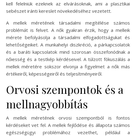
kell felelniük ezeknek az elvárásoknak, ami a plasztikai
sebészet iránti kereslet növekedéséhez vezetett.
A mellek méretének társadalmi megítélése számos
problémát is felvet. A nők gyakran érzik, hogy a melleik
mérete befolyásolja a társadalmi elfogadottságukat és
lehetőségeiket. A munkahelyi diszkréció, a párkapcsolatok
és a baráti kapcsolatok mind szorosan összefonódnak a
nőiesség és a testkép kérdéseivel. A túlzott fókuszálás a
mellek méretére sokszor elvonja a figyelmet a nők más
értékeiről, képességeiről és teljesítményeiről.
Orvosi szempontok és a
mellnagyobbítás
A mellek méretének orvosi szempontból is fontos
kérdéseket vet fel. A mellek fejlődése és állapota számos
egészségügyi problémához vezethet, például a