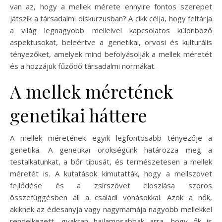
van az, hogy a mellek mérete ennyire fontos szerepet
játszik a társadalmi diskurzusban? A cikk célja, hogy feltárja
a világ legnagyobb melleivel kapcsolatos különböző
aspektusokat, beleértve a genetikai, orvosi és kulturális
tényezőket, amelyek mind befolyásolják a mellek méretét
és a hozzájuk fűződő társadalmi normákat.
A mellek méretének
genetikai háttere
A mellek méretének egyik legfontosabb tényezője a
genetika. A genetikai örökségünk határozza meg a
testalkatunkat, a bőr típusát, és természetesen a mellek
méretét is. A kutatások kimutatták, hogy a mellszövet
fejlődése és a zsírszövet eloszlása szoros
összefüggésben áll a családi vonásokkal. Azok a nők,
akiknek az édesanyja vagy nagymamája nagyobb mellekkel
rendelkezett, gyakran hajlamosabbak arra, hogy ők is