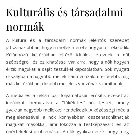
Kulturális és társadalmi
normák
A kultúra és a társadalmi normák jelentős szerepet
játszanak abban, hogy a mellek mérete hogyan értékelődik.
Különböző kultúrákban eltérő ideálok léteznek a női
szépségről, és ez kihatással van arra, hogy a nők hogyan
érzik magukat a saját testükkel kapcsolatban. Sok nyugati
országban a nagyobb mellek iránti vonzalom erősebb, míg
más kultúrákban a kisebb mellek is vonzónak számítanak.
A média és a reklámipar folyamatosan erősítik ezeket az
ideálokat, bemutatva a “tökéletes” női testet, amely
gyakran nagyobb mellekkel rendelkezik. A közösségi média
megjelenésével a nők könnyebben összehasonlíthatják
magukat másokkal, ami fokozza a testképzavart és az
önértékelési problémákat. A nők gyakran érzik, hogy meg