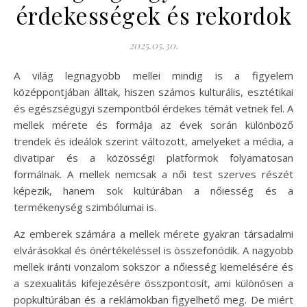
érdekességek és rekordok
2025.05.30.
A világ legnagyobb mellei mindig is a figyelem
középpontjában álltak, hiszen számos kulturális, esztétikai
és egészségügyi szempontból érdekes témát vetnek fel. A
mellek mérete és formája az évek során különböző
trendek és ideálok szerint változott, amelyeket a média, a
divatipar és a közösségi platformok folyamatosan
formálnak. A mellek nemcsak a női test szerves részét
képezik, hanem sok kultúrában a nőiesség és a
termékenység szimbólumai is.
Az emberek számára a mellek mérete gyakran társadalmi
elvárásokkal és önértékeléssel is összefonódik. A nagyobb
mellek iránti vonzalom sokszor a nőiesség kiemelésére és
a szexualitás kifejezésére összpontosít, ami különösen a
popkultúrában és a reklámokban figyelhető meg. De miért