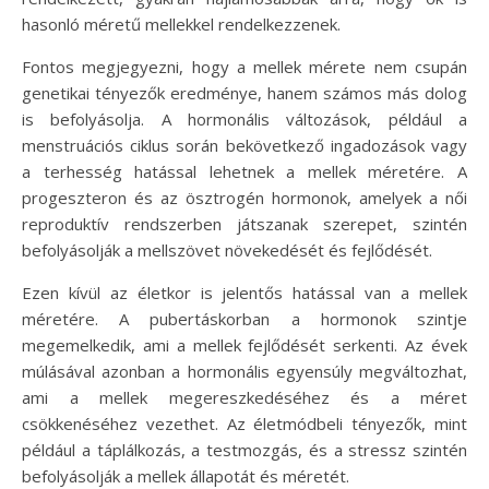
hasonló méretű mellekkel rendelkezzenek.
Fontos megjegyezni, hogy a mellek mérete nem csupán
genetikai tényezők eredménye, hanem számos más dolog
is befolyásolja. A hormonális változások, például a
menstruációs ciklus során bekövetkező ingadozások vagy
a terhesség hatással lehetnek a mellek méretére. A
progeszteron és az ösztrogén hormonok, amelyek a női
reproduktív rendszerben játszanak szerepet, szintén
befolyásolják a mellszövet növekedését és fejlődését.
Ezen kívül az életkor is jelentős hatással van a mellek
méretére. A pubertáskorban a hormonok szintje
megemelkedik, ami a mellek fejlődését serkenti. Az évek
múlásával azonban a hormonális egyensúly megváltozhat,
ami a mellek megereszkedéséhez és a méret
csökkenéséhez vezethet. Az életmódbeli tényezők, mint
például a táplálkozás, a testmozgás, és a stressz szintén
befolyásolják a mellek állapotát és méretét.