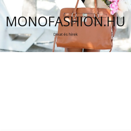
MONOFASHION.HU
Divat és hírek