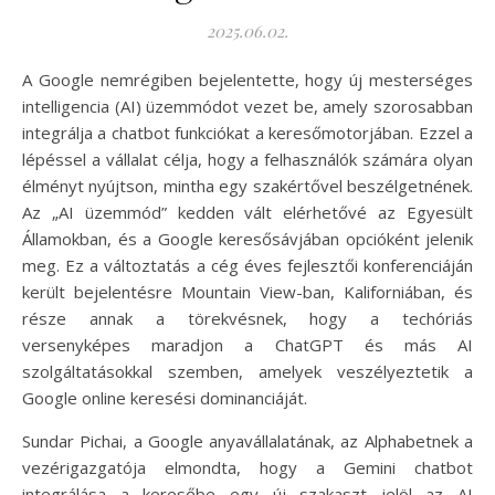
2025.06.02.
A Google nemrégiben bejelentette, hogy új mesterséges
intelligencia (AI) üzemmódot vezet be, amely szorosabban
integrálja a chatbot funkciókat a keresőmotorjában. Ezzel a
lépéssel a vállalat célja, hogy a felhasználók számára olyan
élményt nyújtson, mintha egy szakértővel beszélgetnének.
Az „AI üzemmód” kedden vált elérhetővé az Egyesült
Államokban, és a Google keresősávjában opcióként jelenik
meg. Ez a változtatás a cég éves fejlesztői konferenciáján
került bejelentésre Mountain View-ban, Kaliforniában, és
része annak a törekvésnek, hogy a techóriás
versenyképes maradjon a ChatGPT és más AI
szolgáltatásokkal szemben, amelyek veszélyeztetik a
Google online keresési dominanciáját.
Sundar Pichai, a Google anyavállalatának, az Alphabetnek a
vezérigazgatója elmondta, hogy a Gemini chatbot
integrálása a keresőbe egy új szakaszt jelöl az AI