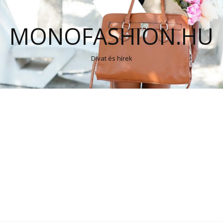
MONOFASHION.HU
Divat és hírek