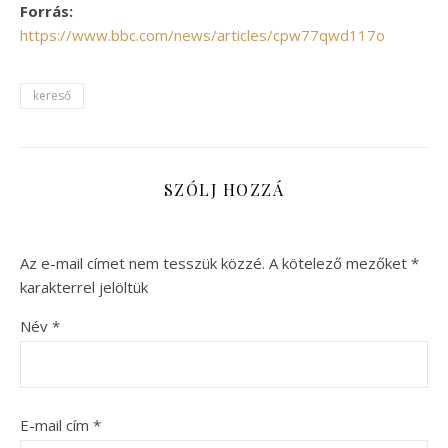
Forrás:
https://www.bbc.com/news/articles/cpw77qwd117o
kereső
SZÓLJ HOZZÁ
Az e-mail címet nem tesszük közzé.
A kötelező mezőket
*
karakterrel jelöltük
Név
*
E-mail cím
*