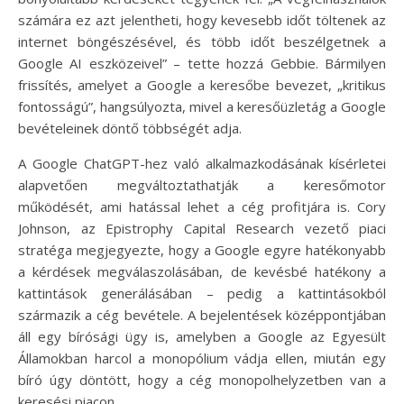
számára ez azt jelentheti, hogy kevesebb időt töltenek az
internet böngészésével, és több időt beszélgetnek a
Google AI eszközeivel” – tette hozzá Gebbie. Bármilyen
frissítés, amelyet a Google a keresőbe bevezet, „kritikus
fontosságú”, hangsúlyozta, mivel a keresőüzletág a Google
bevételeinek döntő többségét adja.
A Google ChatGPT-hez való alkalmazkodásának kísérletei
alapvetően megváltoztathatják a keresőmotor
működését, ami hatással lehet a cég profitjára is. Cory
Johnson, az Epistrophy Capital Research vezető piaci
stratéga megjegyezte, hogy a Google egyre hatékonyabb
a kérdések megválaszolásában, de kevésbé hatékony a
kattintások generálásában – pedig a kattintásokból
származik a cég bevétele. A bejelentések középpontjában
áll egy bírósági ügy is, amelyben a Google az Egyesült
Államokban harcol a monopólium vádja ellen, miután egy
bíró úgy döntött, hogy a cég monopolhelyzetben van a
keresési piacon.