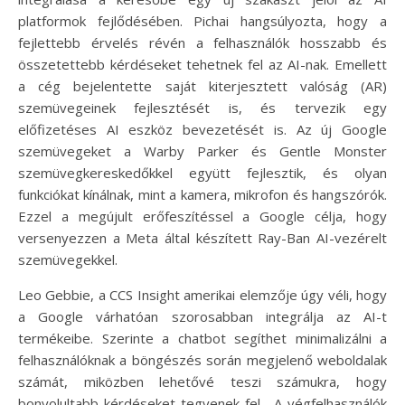
platformok fejlődésében. Pichai hangsúlyozta, hogy a
fejlettebb érvelés révén a felhasználók hosszabb és
összetettebb kérdéseket tehetnek fel az AI-nak. Emellett
a cég bejelentette saját kiterjesztett valóság (AR)
szemüvegeinek fejlesztését is, és tervezik egy
előfizetéses AI eszköz bevezetését is. Az új Google
szemüvegeket a Warby Parker és Gentle Monster
szemüvegkereskedőkkel együtt fejlesztik, és olyan
funkciókat kínálnak, mint a kamera, mikrofon és hangszórók.
Ezzel a megújult erőfeszítéssel a Google célja, hogy
versenyezzen a Meta által készített Ray-Ban AI-vezérelt
szemüvegekkel.
Leo Gebbie, a CCS Insight amerikai elemzője úgy véli, hogy
a Google várhatóan szorosabban integrálja az AI-t
termékeibe. Szerinte a chatbot segíthet minimalizálni a
felhasználóknak a böngészés során megjelenő weboldalak
számát, miközben lehetővé teszi számukra, hogy
bonyolultabb kérdéseket tegyenek fel. „A végfelhasználók