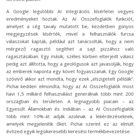
A Google legutóbbi AI integrációs kísérletei vegyes
eredményeket hoztak. Az AI Összefoglalók funkciót,
amelyet a cég tavaly mutatott be, kezdetben gúnyos
megjegyzések kísérték, mivel a felhasználók furcsa
válaszokat kaptak, például azt tanácsolták, hogy a nem
mérgező ragasztó segíthet a sajt pizzához való
ragasztásában. Egy másik, széles körben elterjedt válasz
pedig azt állította, hogy a geológusok azt javasolják, hogy
az emberek naponta egy követ fogyasszanak. Egy Google
szóvivő akkor azt mondta, hogy ezek „elszigetelt példák”.
Pichai kedden elmondta, hogy az AI Összefoglalók most
havi 1,5 milliárd felhasználást generálnak több mint 200
országban és területen. A legnagyobb piacain – az
Egyesült Államokban és Indiában – az AI Összefoglalók
több mint 10%-át adják azoknak a lekérdezéseknek,
amelyek megjelenítik őket. Pichai szerint ez az elmúlt
évtized egyik legsikeresebb keresési termékbevezetése.