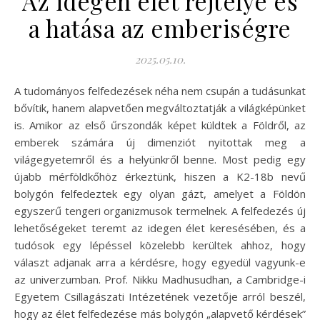
Az idegen élet rejtélye és
a hatása az emberiségre
2025.05.10.
A tudományos felfedezések néha nem csupán a tudásunkat
bővítik, hanem alapvetően megváltoztatják a világképünket
is. Amikor az első űrszondák képet küldtek a Földről, az
emberek számára új dimenziót nyitottak meg a
világegyetemről és a helyünkről benne. Most pedig egy
újabb mérföldkőhöz érkeztünk, hiszen a K2-18b nevű
bolygón felfedeztek egy olyan gázt, amelyet a Földön
egyszerű tengeri organizmusok termelnek. A felfedezés új
lehetőségeket teremt az idegen élet keresésében, és a
tudósok egy lépéssel közelebb kerültek ahhoz, hogy
választ adjanak arra a kérdésre, hogy egyedül vagyunk-e
az univerzumban. Prof. Nikku Madhusudhan, a Cambridge-i
Egyetem Csillagászati Intézetének vezetője arról beszél,
hogy az élet felfedezése más bolygón „alapvető kérdések”