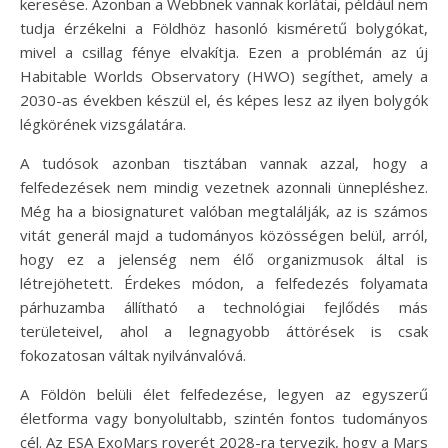
keresése. Azonban a Webbnek vannak korlátai, például nem
tudja érzékelni a Földhöz hasonló kisméretű bolygókat,
mivel a csillag fénye elvakítja. Ezen a problémán az új
Habitable Worlds Observatory (HWO) segíthet, amely a
2030-as években készül el, és képes lesz az ilyen bolygók
légkörének vizsgálatára.
A tudósok azonban tisztában vannak azzal, hogy a
felfedezések nem mindig vezetnek azonnali ünnepléshez.
Még ha a biosignaturet valóban megtalálják, az is számos
vitát generál majd a tudományos közösségen belül, arról,
hogy ez a jelenség nem élő organizmusok által is
létrejöhetett. Érdekes módon, a felfedezés folyamata
párhuzamba állítható a technológiai fejlődés más
területeivel, ahol a legnagyobb áttörések is csak
fokozatosan váltak nyilvánvalóvá.
A Földön belüli élet felfedezése, legyen az egyszerű
életforma vagy bonyolultabb, szintén fontos tudományos
cél. Az ESA ExoMars roverét 2028-ra tervezik, hogy a Mars