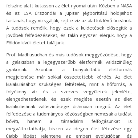
felszíne alatt kutasson az élet nyomai után. Közben a NASA
és az ESA űrszondái a Jupiter jégborítású holdjaihoz
tartanak, hogy vizsgálják, rejt-e víz az alattuk lévő óceánok.
A tudósok remélik, hogy ezek a küldetések elősegítik a
jövőbeli felfedezéseket, és talán egyszer elérjük, hogy a
Földön kívüli életet találjunk.
Prof. Madhusudhan és más tudósok meggyőződése, hogy
a galaxisban a legegyszerűbb életformák valószínűleg
gyakoriak. Azonban a bonyolultabb életformák
megjelenése már sokkal összetettebb kérdés. Az élet
kialakulásához szükséges feltételek, mint a hőforrás, a
folyékony víz és a szerves vegyületek jelenléte,
elengedhetetlenek, és ezek megléte esetén az élet
kialakulásának valószínűsége drámaian megnő. Az élet
felfedezése a tudományos közösségben nemcsak a tudást
bővíti, hanem a társadalmi felfogásunkat is
megváltoztathatja, hiszen az idegen élet létezése egy
újabb lépést jelentene az emberi evolúcióban, és