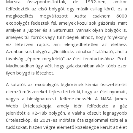
Marsra összpontosítottak, de 1992-ben, amikor
felfedezték az első bolygót egy másik csillag körül, ez a
megközelítés megváltozott. Azóta csaknem 6000
exobolygót fedeztek fel, amelyek közül sok gázóriás, mint
amilyen a Jupiter és a Saturnusz. Vannak olyan bolygók is,
amelyek túl forrók vagy túl hidegek ahhoz, hogy folyékony
víz létezzen rajtuk, ami elengedhetetlen az élethez.
Azonban sok bolygó a „Goldilocks zónában” található, ahol a
távolság „éppen megfelelő” az élet fenntartásához. Prof.
Madhusudhan úgy véli, hogy galaxisunkban akár több ezer
ilyen bolygó is létezhet.
A kutatók az exobolygók légkörének kémiai összetételét
elemző műszereket fejlesztettek ki, hogy az élet nyomait,
vagyis a biosignature-t felfedezhessék. A NASA James
Webb Űrteleszkópja, amely idén felfedezte a gáz
jelenlétét a K2-18b bolygón, a valaha készült legnagyobb
űrteleszkóp, és 2021-es indítása óta izgalommal tölti el a
tudósokat, hiszen végre elérhető közelségbe került az élet