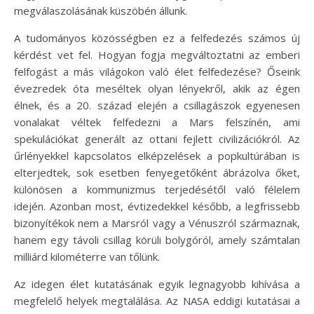
megválaszolásának küszöbén állunk.
A tudományos közösségben ez a felfedezés számos új
kérdést vet fel. Hogyan fogja megváltoztatni az emberi
felfogást a más világokon való élet felfedezése? Őseink
évezredek óta meséltek olyan lényekről, akik az égen
élnek, és a 20. század elején a csillagászok egyenesen
vonalakat véltek felfedezni a Mars felszínén, ami
spekulációkat generált az ottani fejlett civilizációkról. Az
űrlényekkel kapcsolatos elképzelések a popkultúrában is
elterjedtek, sok esetben fenyegetőként ábrázolva őket,
különösen a kommunizmus terjedésétől való félelem
idején. Azonban most, évtizedekkel később, a legfrissebb
bizonyítékok nem a Marsról vagy a Vénuszról származnak,
hanem egy távoli csillag körüli bolygóról, amely számtalan
milliárd kilométerre van tőlünk.
Az idegen élet kutatásának egyik legnagyobb kihívása a
megfelelő helyek megtalálása. Az NASA eddigi kutatásai a