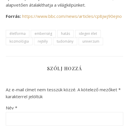
alapvetően átalakíthatja a világképünket.
Forrás:
https://www.bbc.com/news/articles/cp8jwj90ejno
életforma
emberiség
hatás
idegen élet
kozmológia
rejtély
tudomány
univerzum
SZÓLJ HOZZÁ
Az e-mail címet nem tesszük közzé.
A kötelező mezőket
*
karakterrel jelöltük
Név
*