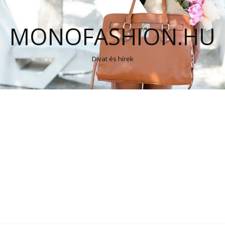
MONOFASHION.HU
Divat és hírek