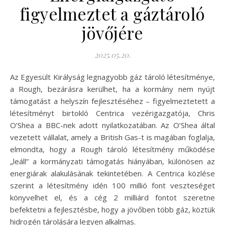
figyelmeztet a gáztároló
jövőjére
2025.05.20.
Az Egyesült Királyság legnagyobb gáz tároló létesítménye,
a Rough, bezárásra kerülhet, ha a kormány nem nyújt
támogatást a helyszín fejlesztéséhez – figyelmeztetett a
létesítményt birtokló Centrica vezérigazgatója, Chris
O’Shea a BBC-nek adott nyilatkozatában. Az O’Shea által
vezetett vállalat, amely a British Gas-t is magában foglalja,
elmondta, hogy a Rough tároló létesítmény működése
„leáll” a kormányzati támogatás hiányában, különösen az
energiárak alakulásának tekintetében. A Centrica közlése
szerint a létesítmény idén 100 millió font veszteséget
könyvelhet el, és a cég 2 milliárd fontot szeretne
befektetni a fejlesztésbe, hogy a jövőben több gáz, köztük
hidrogén tárolására legyen alkalmas.