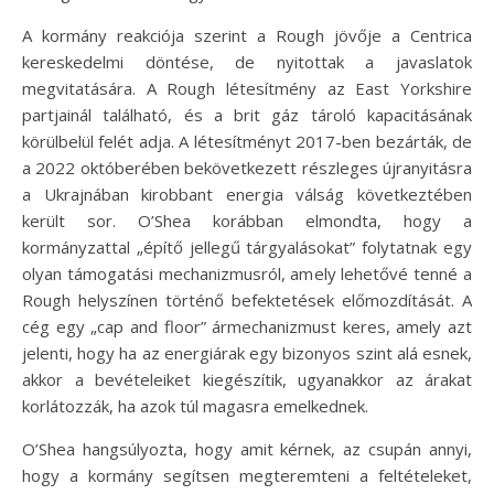
A kormány reakciója szerint a Rough jövője a Centrica
kereskedelmi döntése, de nyitottak a javaslatok
megvitatására. A Rough létesítmény az East Yorkshire
partjainál található, és a brit gáz tároló kapacitásának
körülbelül felét adja. A létesítményt 2017-ben bezárták, de
a 2022 októberében bekövetkezett részleges újranyitásra
a Ukrajnában kirobbant energia válság következtében
került sor. O’Shea korábban elmondta, hogy a
kormányzattal „építő jellegű tárgyalásokat” folytatnak egy
olyan támogatási mechanizmusról, amely lehetővé tenné a
Rough helyszínen történő befektetések előmozdítását. A
cég egy „cap and floor” ármechanizmust keres, amely azt
jelenti, hogy ha az energiárak egy bizonyos szint alá esnek,
akkor a bevételeiket kiegészítik, ugyanakkor az árakat
korlátozzák, ha azok túl magasra emelkednek.
O’Shea hangsúlyozta, hogy amit kérnek, az csupán annyi,
hogy a kormány segítsen megteremteni a feltételeket,