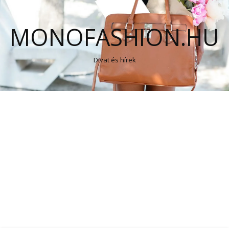
MONOFASHION.HU
Divat és hírek