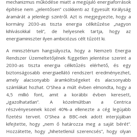
mechanizmus működése miatt a megújuló energiaforrások
építése nem „jelentősen” csökkenti az Egyesült Királyság
áramárát a jelenlegi szintről. Azt is megjegyezte, hogy a
kormány 2030-as tiszta energia célkitűzése „nagyon
kihívásokkal teli”, de helyesnek tartja, hogy az
energiaminiszter ilyen ambiciózus célt tűzött ki.
A minisztérium hangsúlyozta, hogy a Nemzeti Energia
Rendszer Üzemeltetőjének független jelentése szerint a
2030-as tiszta energia célkitűzés elérhető, és egy
biztonságosabb energiaellátó rendszert eredményezhet,
amely alacsonyabb áramköltségeket és alacsonyabb
számlákat hozhat. O’Shea a múlt évben elmondta, hogy a
4,5 millió font, amit a korábbi évben keresett,
„igazolhatatlan”. A közelmúltban a Centrica
részvényeseinek közel 40%-a ellenezte a cég legújabb
fizetési terveit. O’Shea a BBC-nek adott interjújában
kifejtette, hogy „nem ő határozza meg a saját bérét”.
Hozzátette, hogy „hihetetlenül szerencsés”, hogy olyan