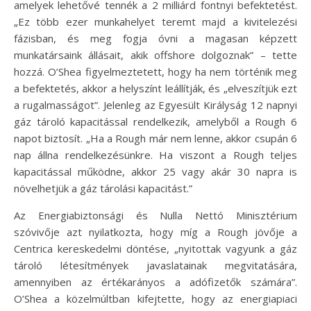
amelyek lehetővé tennék a 2 milliárd fontnyi befektetést.
„Ez több ezer munkahelyet teremt majd a kivitelezési
fázisban, és meg fogja óvni a magasan képzett
munkatársaink állásait, akik offshore dolgoznak” – tette
hozzá. O’Shea figyelmeztetett, hogy ha nem történik meg
a befektetés, akkor a helyszínt leállítják, és „elveszítjük ezt
a rugalmasságot”. Jelenleg az Egyesült Királyság 12 napnyi
gáz tároló kapacitással rendelkezik, amelyből a Rough 6
napot biztosít. „Ha a Rough már nem lenne, akkor csupán 6
nap állna rendelkezésünkre. Ha viszont a Rough teljes
kapacitással működne, akkor 25 vagy akár 30 napra is
növelhetjük a gáz tárolási kapacitást.”
Az Energiabiztonsági és Nulla Nettó Minisztérium
szóvivője azt nyilatkozta, hogy míg a Rough jövője a
Centrica kereskedelmi döntése, „nyitottak vagyunk a gáz
tároló létesítmények javaslatainak megvitatására,
amennyiben az értékarányos a adófizetők számára”.
O’Shea a közelmúltban kifejtette, hogy az energiapiaci