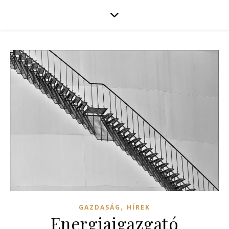
,
GAZDASÁG
HÍREK
Energiaigazgató