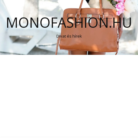
MONOFASHION.HU
Divat és hírek