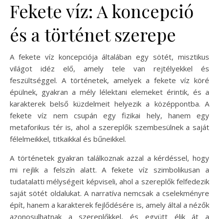
Fekete víz: A koncepció
és a történet szerepe
A fekete víz koncepciója általában egy sötét, misztikus
világot idéz elő, amely tele van rejtélyekkel és
feszültséggel. A történetek, amelyek a fekete víz köré
épülnek, gyakran a mély lélektani elemeket érintik, és a
karakterek belső küzdelmeit helyezik a középpontba. A
fekete víz nem csupán egy fizikai hely, hanem egy
metaforikus tér is, ahol a szereplők szembesülnek a saját
félelmeikkel, titkaikkal és bűneikkel.
A történetek gyakran találkoznak azzal a kérdéssel, hogy
mi rejlik a felszín alatt. A fekete víz szimbolikusan a
tudatalatti mélységeit képviseli, ahol a szereplők felfedezik
saját sötét oldalukat. A narratíva nemcsak a cselekményre
épít, hanem a karakterek fejlődésére is, amely által a nézők
azonosulhatnak a szereplőkkel, és együtt élik át a