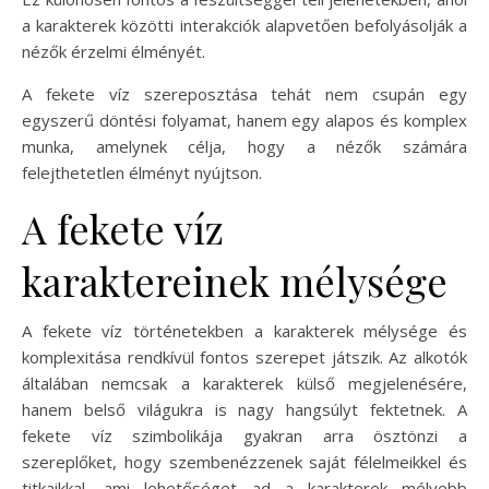
a karakterek közötti interakciók alapvetően befolyásolják a
nézők érzelmi élményét.
A fekete víz szereposztása tehát nem csupán egy
egyszerű döntési folyamat, hanem egy alapos és komplex
munka, amelynek célja, hogy a nézők számára
felejthetetlen élményt nyújtson.
A fekete víz
karaktereinek mélysége
A fekete víz történetekben a karakterek mélysége és
komplexitása rendkívül fontos szerepet játszik. Az alkotók
általában nemcsak a karakterek külső megjelenésére,
hanem belső világukra is nagy hangsúlyt fektetnek. A
fekete víz szimbolikája gyakran arra ösztönzi a
szereplőket, hogy szembenézzenek saját félelmeikkel és
titkaikkal, ami lehetőséget ad a karakterek mélyebb