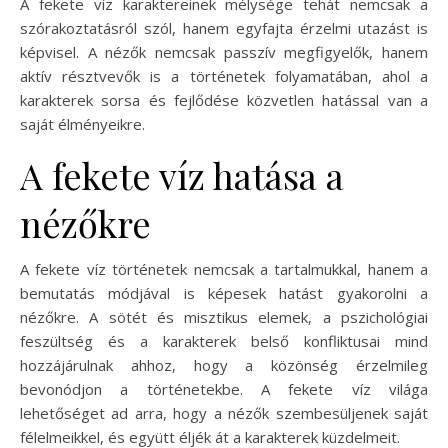
A fekete víz karaktereinek mélysége tehát nemcsak a
szórakoztatásról szól, hanem egyfajta érzelmi utazást is
képvisel. A nézők nemcsak passzív megfigyelők, hanem
aktív résztvevők is a történetek folyamatában, ahol a
karakterek sorsa és fejlődése közvetlen hatással van a
saját élményeikre.
A fekete víz hatása a
nézőkre
A fekete víz történetek nemcsak a tartalmukkal, hanem a
bemutatás módjával is képesek hatást gyakorolni a
nézőkre. A sötét és misztikus elemek, a pszichológiai
feszültség és a karakterek belső konfliktusai mind
hozzájárulnak ahhoz, hogy a közönség érzelmileg
bevonódjon a történetekbe. A fekete víz világa
lehetőséget ad arra, hogy a nézők szembesüljenek saját
félelmeikkel, és együtt éljék át a karakterek küzdelmeit.