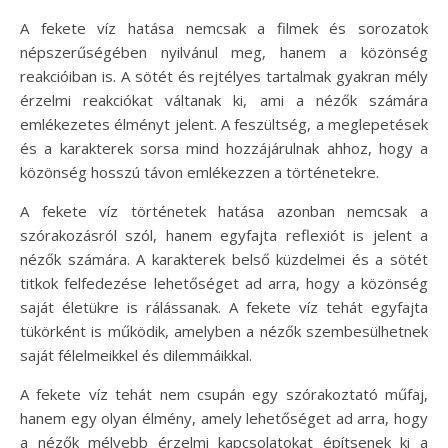
A fekete víz hatása nemcsak a filmek és sorozatok
népszerűségében nyilvánul meg, hanem a közönség
reakcióiban is. A sötét és rejtélyes tartalmak gyakran mély
érzelmi reakciókat váltanak ki, ami a nézők számára
emlékezetes élményt jelent. A feszültség, a meglepetések
és a karakterek sorsa mind hozzájárulnak ahhoz, hogy a
közönség hosszú távon emlékezzen a történetekre.
A fekete víz történetek hatása azonban nemcsak a
szórakozásról szól, hanem egyfajta reflexiót is jelent a
nézők számára. A karakterek belső küzdelmei és a sötét
titkok felfedezése lehetőséget ad arra, hogy a közönség
saját életükre is rálássanak. A fekete víz tehát egyfajta
tükörként is működik, amelyben a nézők szembesülhetnek
saját félelmeikkel és dilemmáikkal.
A fekete víz tehát nem csupán egy szórakoztató műfaj,
hanem egy olyan élmény, amely lehetőséget ad arra, hogy
a nézők mélyebb érzelmi kapcsolatokat építsenek ki a