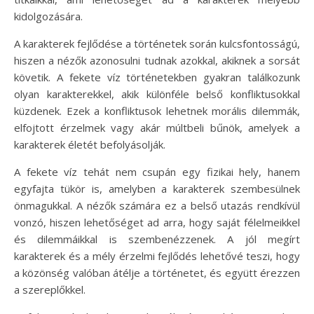
kidolgozására.
A karakterek fejlődése a történetek során kulcsfontosságú,
hiszen a nézők azonosulni tudnak azokkal, akiknek a sorsát
követik. A fekete víz történetekben gyakran találkozunk
olyan karakterekkel, akik különféle belső konfliktusokkal
küzdenek. Ezek a konfliktusok lehetnek morális dilemmák,
elfojtott érzelmek vagy akár múltbeli bűnök, amelyek a
karakterek életét befolyásolják.
A fekete víz tehát nem csupán egy fizikai hely, hanem
egyfajta tükör is, amelyben a karakterek szembesülnek
önmagukkal. A nézők számára ez a belső utazás rendkívül
vonzó, hiszen lehetőséget ad arra, hogy saját félelmeikkel
és dilemmáikkal is szembenézzenek. A jól megírt
karakterek és a mély érzelmi fejlődés lehetővé teszi, hogy
a közönség valóban átélje a történetet, és együtt érezzen
a szereplőkkel.