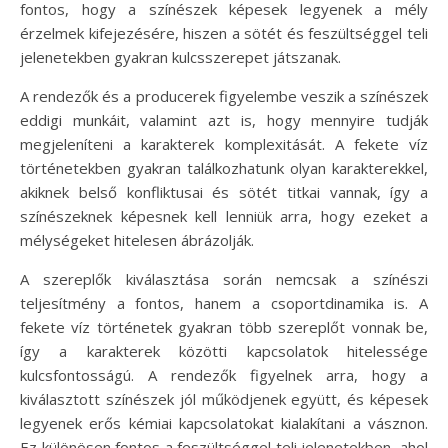
fontos, hogy a színészek képesek legyenek a mély
érzelmek kifejezésére, hiszen a sötét és feszültséggel teli
jelenetekben gyakran kulcsszerepet játszanak.
A rendezők és a producerek figyelembe veszik a színészek
eddigi munkáit, valamint azt is, hogy mennyire tudják
megjeleníteni a karakterek komplexitását. A fekete víz
történetekben gyakran találkozhatunk olyan karakterekkel,
akiknek belső konfliktusai és sötét titkai vannak, így a
színészeknek képesnek kell lenniük arra, hogy ezeket a
mélységeket hitelesen ábrázolják.
A szereplők kiválasztása során nemcsak a színészi
teljesítmény a fontos, hanem a csoportdinamika is. A
fekete víz történetek gyakran több szereplőt vonnak be,
így a karakterek közötti kapcsolatok hitelessége
kulcsfontosságú. A rendezők figyelnek arra, hogy a
kiválasztott színészek jól működjenek együtt, és képesek
legyenek erős kémiai kapcsolatokat kialakítani a vásznon.
Ez különösen fontos a feszültséggel teli jelenetekben, ahol