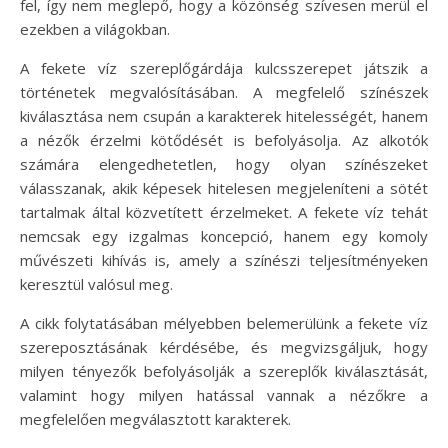
fel, így nem meglepő, hogy a közönség szívesen merül el
ezekben a világokban.
A fekete víz szereplőgárdája kulcsszerepet játszik a
történetek megvalósításában. A megfelelő színészek
kiválasztása nem csupán a karakterek hitelességét, hanem
a nézők érzelmi kötődését is befolyásolja. Az alkotók
számára elengedhetetlen, hogy olyan színészeket
válasszanak, akik képesek hitelesen megjeleníteni a sötét
tartalmak által közvetített érzelmeket. A fekete víz tehát
nemcsak egy izgalmas koncepció, hanem egy komoly
művészeti kihívás is, amely a színészi teljesítményeken
keresztül valósul meg.
A cikk folytatásában mélyebben belemerülünk a fekete víz
szereposztásának kérdésébe, és megvizsgáljuk, hogy
milyen tényezők befolyásolják a szereplők kiválasztását,
valamint hogy milyen hatással vannak a nézőkre a
megfelelően megválasztott karakterek.