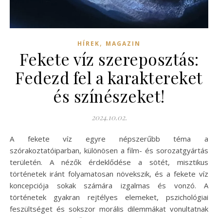
,
HÍREK
MAGAZIN
Fekete víz szereposztás:
Fedezd fel a karaktereket
és színészeket!
2024.10.02.
A fekete víz egyre népszerűbb téma a
szórakoztatóiparban, különösen a film- és sorozatgyártás
területén. A nézők érdeklődése a sötét, misztikus
történetek iránt folyamatosan növekszik, és a fekete víz
koncepciója sokak számára izgalmas és vonzó. A
történetek gyakran rejtélyes elemeket, pszichológiai
feszültséget és sokszor morális dilemmákat vonultatnak