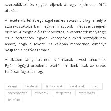
szereplőkkel, és együtt éljenek át egy izgalmas, sötét
utazást.
A fekete víz tehát egy izgalmas és sokszínű világ, amely a
szórakoztatóiparban egyre nagyobb népszerűségnek
örvend. A megfelelő szereposztás, a karakterek mélysége
és a történetek egyedi koncepciója mind hozzájárulnak
ahhoz, hogy a fekete víz valóban maradandó élményt
nyújtson a nézők számára.
A cikkben tárgyaltak nem számítanak orvosi tanácsnak.
Egészségügyi probléma esetén mindenki csak az orvos
tanácsát fogadja meg.
dráma
fekete víz
filmsorozat
karakterek
mozi
szereposztás
színészek
színjátszás
szórakozás
televízió