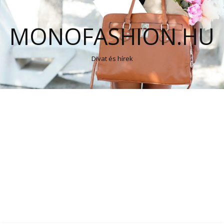
MONOFASHION.HU
Divat és hírek