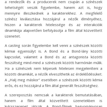
a rendezők és a producerek nem csupán a színészek
tehetségét veszik figyelembe, hanem azt is, hogy
mennyire illeszkednek a karakterekhez. A megfelelő
színész kiválasztása hozzájárul a nézők élményéhez,
hiszen a karakterek hitelessége és az interakcióik
dinamikája alapvetően befolyásolja a film által közvetített
üzenetet.
A casting során figyelembe kell venni a színészek közötti
kémiai egyensúlyt is. A Bond és a Bond-lány közötti
kapcsolat, valamint a Bond és az antagonista közötti
feszültség mind-mind a színészek közötti harmónián múlik.
Ha a színészek nem képesek hitelesen megjeleníteni a
közötti dinamikát, a nézők elveszíthetik az érdeklődésüket.
A „Halj meg máskor” esetében a színészek közötti kémia
erős, és ez hozzájárul a film által generált feszültséghez.
A szereposztás nemcsak a karakterek bemutatásában,
hanem a film által közvetített üzenetekben is
kulcsszerepet játszik. A Bond-filmek hagyományosan