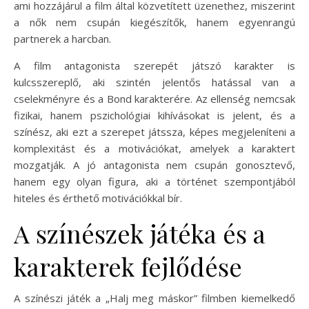
ami hozzájárul a film által közvetített üzenethez, miszerint
a nők nem csupán kiegészítők, hanem egyenrangú
partnerek a harcban.
A film antagonista szerepét játszó karakter is
kulcsszereplő, aki szintén jelentős hatással van a
cselekményre és a Bond karakterére. Az ellenség nemcsak
fizikai, hanem pszichológiai kihívásokat is jelent, és a
színész, aki ezt a szerepet játssza, képes megjeleníteni a
komplexitást és a motivációkat, amelyek a karaktert
mozgatják. A jó antagonista nem csupán gonosztevő,
hanem egy olyan figura, aki a történet szempontjából
hiteles és érthető motivációkkal bír.
A színészek játéka és a
karakterek fejlődése
A színészi játék a „Halj meg máskor” filmben kiemelkedő