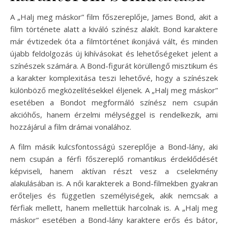
A „Halj meg máskor” film főszereplője, James Bond, akit a
film története alatt a kiváló színész alakít. Bond karaktere
már évtizedek óta a filmtörténet ikonjává vált, és minden
újabb feldolgozás új kihívásokat és lehetőségeket jelent a
színészek számára. A Bond-figurát körüllengő misztikum és
a karakter komplexitása teszi lehetővé, hogy a színészek
különböző megközelítésekkel éljenek. A „Halj meg máskor”
esetében a Bondot megformáló színész nem csupán
akcióhős, hanem érzelmi mélységgel is rendelkezik, ami
hozzájárul a film drámai vonalához.
A film másik kulcsfontosságú szereplője a Bond-lány, aki
nem csupán a férfi főszereplő romantikus érdeklődését
képviseli, hanem aktívan részt vesz a cselekmény
alakulásában is. A női karakterek a Bond-filmekben gyakran
erőteljes és független személyiségek, akik nemcsak a
férfiak mellett, hanem mellettük harcolnak is. A „Halj meg
máskor” esetében a Bond-lány karaktere erős és bátor,