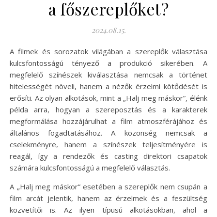
a főszereplőket?
2024.08.15.
A filmek és sorozatok világában a szereplők választása
kulcsfontosságú tényező a produkció sikerében. A
megfelelő színészek kiválasztása nemcsak a történet
hitelességét növeli, hanem a nézők érzelmi kötődését is
erősíti. Az olyan alkotások, mint a „Halj meg máskor”, élénk
példa arra, hogyan a szereposztás és a karakterek
megformálása hozzájárulhat a film atmoszférájához és
általános fogadtatásához. A közönség nemcsak a
cselekményre, hanem a színészek teljesítményére is
reagál, így a rendezők és casting direktori csapatok
számára kulcsfontosságú a megfelelő választás.
A „Halj meg máskor” esetében a szereplők nem csupán a
film arcát jelentik, hanem az érzelmek és a feszültség
közvetítői is. Az ilyen típusú alkotásokban, ahol a