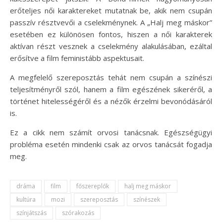
erőteljes női karaktereket mutatnak be, akik nem csupán
passzív résztvevői a cselekménynek. A „Halj meg máskor”
esetében ez különösen fontos, hiszen a női karakterek
aktívan részt vesznek a cselekmény alakulásában, ezáltal
erősítve a film feministább aspektusait.
A megfelelő szereposztás tehát nem csupán a színészi
teljesítményről szól, hanem a film egészének sikeréről, a
történet hitelességéről és a nézők érzelmi bevonódásáról
is.
Ez a cikk nem számít orvosi tanácsnak. Egészségügyi
probléma esetén mindenki csak az orvos tanácsát fogadja
meg.
dráma
film
főszereplők
halj meg máskor
kultúra
mozi
szereposztás
színészek
színjátszás
szórakozás