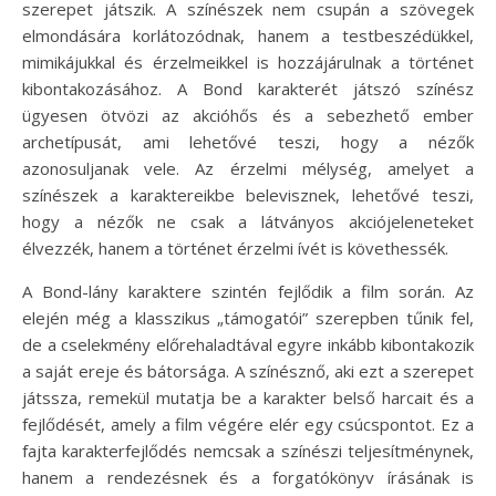
szerepet játszik. A színészek nem csupán a szövegek
elmondására korlátozódnak, hanem a testbeszédükkel,
mimikájukkal és érzelmeikkel is hozzájárulnak a történet
kibontakozásához. A Bond karakterét játszó színész
ügyesen ötvözi az akcióhős és a sebezhető ember
archetípusát, ami lehetővé teszi, hogy a nézők
azonosuljanak vele. Az érzelmi mélység, amelyet a
színészek a karaktereikbe belevisznek, lehetővé teszi,
hogy a nézők ne csak a látványos akciójeleneteket
élvezzék, hanem a történet érzelmi ívét is követhessék.
A Bond-lány karaktere szintén fejlődik a film során. Az
elején még a klasszikus „támogatói” szerepben tűnik fel,
de a cselekmény előrehaladtával egyre inkább kibontakozik
a saját ereje és bátorsága. A színésznő, aki ezt a szerepet
játssza, remekül mutatja be a karakter belső harcait és a
fejlődését, amely a film végére elér egy csúcspontot. Ez a
fajta karakterfejlődés nemcsak a színészi teljesítménynek,
hanem a rendezésnek és a forgatókönyv írásának is