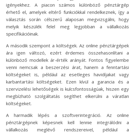
igényekhez. A piacon számos különböző pénztárgép
érhető el, amelyek eltérő funkciókkal rendelkeznek, így a
választás során célszerű alaposan megvizsgálni, hogy
melyik készülék felel meg legjobban a vállalkozás
specifikációinak.
A második szempont a költségek. Az online pénztárgépek
ára igen változó, ezért érdemes összehasonlítani a
különböző modellek ár-érték arányát. Fontos figyelembe
venni nemcsak a beszerzési árat, hanem a fenntartási
költségeket is, például az esetleges havidíjakat vagy
karbantartási költségeket. Ezen kívül a garancia és a
szervizelési lehetőségek is kulcsfontosságúak, hiszen egy
megbízható szolgáltatás segíthet elkerülni a váratlan
költségeket.
A harmadik lépés a szoftverintegráció. Az online
pénztárgépnek képesnek kell lennie integrálódni a
vállalkozás meglévő rendszereivel, például a