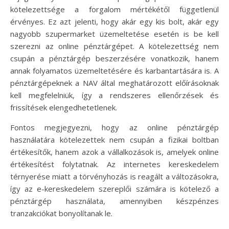
kötelezettsége a forgalom mértékétől függetlenül
érvényes. Ez azt jelenti, hogy akár egy kis bolt, akár egy
nagyobb szupermarket üzemeltetése esetén is be kell
szerezni az online pénztárgépet. A kötelezettség nem
csupán a pénztárgép beszerzésére vonatkozik, hanem
annak folyamatos üzemeltetésére és karbantartására is. A
pénztárgépeknek a NAV által meghatározott előírásoknak
kell megfelelniük, így a rendszeres ellenőrzések és
frissítések elengedhetetlenek.
Fontos megjegyezni, hogy az online pénztárgép
használatára kötelezettek nem csupán a fizikai boltban
értékesítők, hanem azok a vállalkozások is, amelyek online
értékesítést folytatnak. Az internetes kereskedelem
térnyerése miatt a törvényhozás is reagált a változásokra,
így az e-kereskedelem szereplői számára is kötelező a
pénztárgép használata, amennyiben készpénzes
tranzakciókat bonyolítanak le.