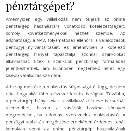
pénztárgépet?
Amennyiben egy vállalkozás nem teljesíti az online
pénztárgép használatára vonatkozó kötelezettségeit,
komoly következményekkel nézhet szembe. Az
adóhatóság, a NAV, folyamatosan ellenőrzi a vállalkozások
pénzügyi nyilvántartásait, és amennyiben a kötelező
pénztárgép hiányát tapasztalja, azonnali szankciókat
alkalmazhat. Ezek a szankciók pénzbírság formájában
jelentkezhetnek, ami különösen megterhelő lehet egy
kisebb vállalkozás számára.
A bírság mértéke a mulasztás súlyosságától függ, de nem
ritka, hogy akár több százezer forintra is rúghat. Továbbá,
a pénztárgép hiánya miatt a vállalkozás hírneve is csorbát
szenvedhet, hiszen a vásárlók bizalma könnyen
megrendülhet, ha tudomást szereznek a mulasztásról. A
pénzügyi stabilitás megőrzése érdekében érdemes tehát
komolyan venni az online pénztárgép használatának