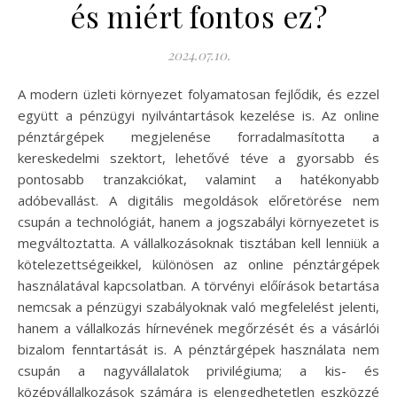
és miért fontos ez?
2024.07.10.
A modern üzleti környezet folyamatosan fejlődik, és ezzel
együtt a pénzügyi nyilvántartások kezelése is. Az online
pénztárgépek megjelenése forradalmasította a
kereskedelmi szektort, lehetővé téve a gyorsabb és
pontosabb tranzakciókat, valamint a hatékonyabb
adóbevallást. A digitális megoldások előretörése nem
csupán a technológiát, hanem a jogszabályi környezetet is
megváltoztatta. A vállalkozásoknak tisztában kell lenniük a
kötelezettségeikkel, különösen az online pénztárgépek
használatával kapcsolatban. A törvényi előírások betartása
nemcsak a pénzügyi szabályoknak való megfelelést jelenti,
hanem a vállalkozás hírnevének megőrzését és a vásárlói
bizalom fenntartását is. A pénztárgépek használata nem
csupán a nagyvállalatok privilégiuma; a kis- és
középvállalkozások számára is elengedhetetlen eszközzé