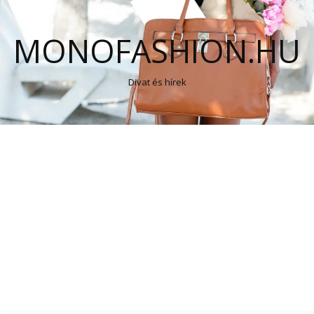
MONOFASHION.HU
Divat és hírek