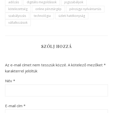
adózás
digitális megoldások
jogszabályok
kötelezettség
online pénztárgép
pénzügyi nyilvántartás
szabályozás
technológia
üzleti hatékonyság
vállalkozások
SZÓLJ HOZZÁ
Az e-mail címet nem tesszük közzé.
A kötelező mezőket
*
karakterrel jelöltük
Név
*
E-mail cím
*