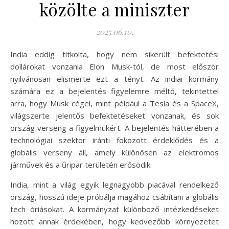
közölte a miniszter
2025.06.10.
India eddig titkolta, hogy nem sikerült befektetési
dollárokat vonzania Elon Musk-tól, de most először
nyilvánosan elismerte ezt a tényt. Az indiai kormány
számára ez a bejelentés figyelemre méltó, tekintettel
arra, hogy Musk cégei, mint például a Tesla és a SpaceX,
világszerte jelentős befektetéseket vonzanak, és sok
ország verseng a figyelmükért. A bejelentés hátterében a
technológiai szektor iránti fokozott érdeklődés és a
globális verseny áll, amely különösen az elektromos
járművek és a űripar területén erősödik.
India, mint a világ egyik legnagyobb piacával rendelkező
ország, hosszú ideje próbálja magához csábítani a globális
tech óriásokat. A kormányzat különböző intézkedéseket
hozott annak érdekében, hogy kedvezőbb környezetet