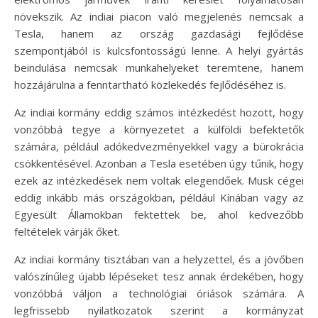
növekszik. Az indiai piacon való megjelenés nemcsak a
Tesla, hanem az ország gazdasági fejlődése
szempontjából is kulcsfontosságú lenne. A helyi gyártás
beindulása nemcsak munkahelyeket teremtene, hanem
hozzájárulna a fenntartható közlekedés fejlődéséhez is.
Az indiai kormány eddig számos intézkedést hozott, hogy
vonzóbbá tegye a környezetet a külföldi befektetők
számára, például adókedvezményekkel vagy a bürokrácia
csökkentésével. Azonban a Tesla esetében úgy tűnik, hogy
ezek az intézkedések nem voltak elegendőek. Musk cégei
eddig inkább más országokban, például Kínában vagy az
Egyesült Államokban fektettek be, ahol kedvezőbb
feltételek várják őket.
Az indiai kormány tisztában van a helyzettel, és a jövőben
valószínűleg újabb lépéseket tesz annak érdekében, hogy
vonzóbbá váljon a technológiai óriások számára. A
legfrissebb nyilatkozatok szerint a kormányzat