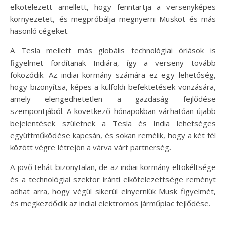
elkötelezett amellett, hogy fenntartja a versenyképes
környezetet, és megpróbálja megnyerni Muskot és más
hasonló cégeket.
A Tesla mellett más globális technológiai óriások is
figyelmet fordítanak Indiára, így a verseny tovább
fokozódik. Az indiai kormány számára ez egy lehetőség,
hogy bizonyítsa, képes a külföldi befektetések vonzására,
amely elengedhetetlen a gazdaság fejlődése
szempontjából. A következő hónapokban várhatóan újabb
bejelentések születnek a Tesla és India lehetséges
együttműködése kapcsán, és sokan remélik, hogy a két fél
között végre létrejön a várva várt partnerség.
A jövő tehát bizonytalan, de az indiai kormány eltökéltsége
és a technológiai szektor iránti elkötelezettsége reményt
adhat arra, hogy végül sikerül elnyerniük Musk figyelmét,
és megkezdődik az indiai elektromos járműpiac fejlődése.