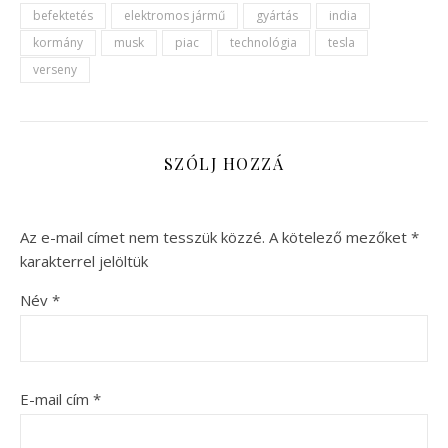
befektetés
elektromos jármű
gyártás
india
kormány
musk
piac
technológia
tesla
verseny
SZÓLJ HOZZÁ
Az e-mail címet nem tesszük közzé.
A kötelező mezőket
*
karakterrel jelöltük
Név
*
E-mail cím
*