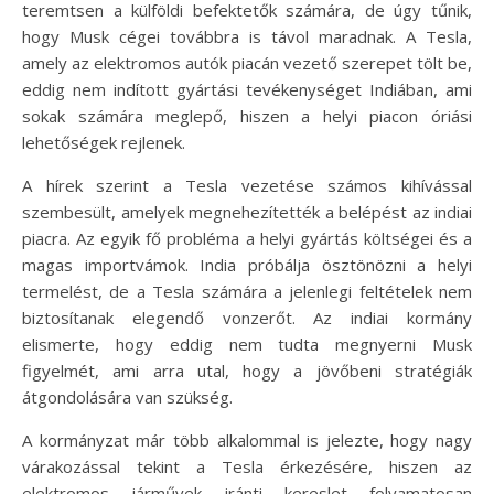
teremtsen a külföldi befektetők számára, de úgy tűnik,
hogy Musk cégei továbbra is távol maradnak. A Tesla,
amely az elektromos autók piacán vezető szerepet tölt be,
eddig nem indított gyártási tevékenységet Indiában, ami
sokak számára meglepő, hiszen a helyi piacon óriási
lehetőségek rejlenek.
A hírek szerint a Tesla vezetése számos kihívással
szembesült, amelyek megnehezítették a belépést az indiai
piacra. Az egyik fő probléma a helyi gyártás költségei és a
magas importvámok. India próbálja ösztönözni a helyi
termelést, de a Tesla számára a jelenlegi feltételek nem
biztosítanak elegendő vonzerőt. Az indiai kormány
elismerte, hogy eddig nem tudta megnyerni Musk
figyelmét, ami arra utal, hogy a jövőbeni stratégiák
átgondolására van szükség.
A kormányzat már több alkalommal is jelezte, hogy nagy
várakozással tekint a Tesla érkezésére, hiszen az
elektromos járművek iránti kereslet folyamatosan