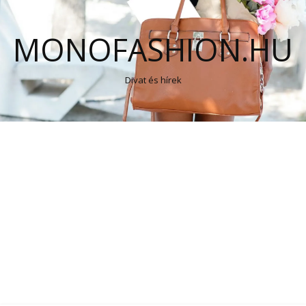
MONOFASHION.HU
Divat és hírek