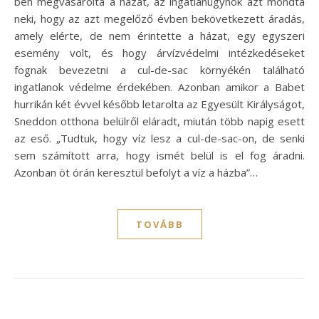
ben megvásárolta a házát, az ingatlanügynök azt mondta
neki, hogy az azt megelőző évben bekövetkezett áradás,
amely elérte, de nem érintette a házat, egy egyszeri
esemény volt, és hogy árvízvédelmi intézkedéseket
fognak bevezetni a cul-de-sac környékén található
ingatlanok védelme érdekében. Azonban amikor a Babet
hurrikán két évvel később letarolta az Egyesült Királyságot,
Sneddon otthona belülről eláradt, miután több napig esett
az eső. „Tudtuk, hogy víz lesz a cul-de-sac-on, de senki
sem számított arra, hogy ismét belül is el fog áradni.
Azonban öt órán keresztül befolyt a víz a házba”…
TOVÁBB