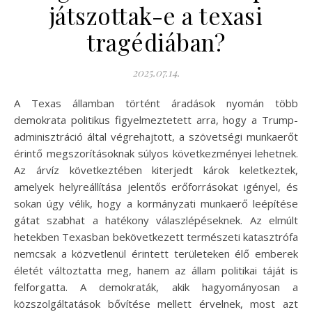
játszottak-e a texasi
tragédiában?
2025.07.14.
A Texas államban történt áradások nyomán több
demokrata politikus figyelmeztetett arra, hogy a Trump-
adminisztráció által végrehajtott, a szövetségi munkaerőt
érintő megszorításoknak súlyos következményei lehetnek.
Az árvíz következtében kiterjedt károk keletkeztek,
amelyek helyreállítása jelentős erőforrásokat igényel, és
sokan úgy vélik, hogy a kormányzati munkaerő leépítése
gátat szabhat a hatékony válaszlépéseknek. Az elmúlt
hetekben Texasban bekövetkezett természeti katasztrófa
nemcsak a közvetlenül érintett területeken élő emberek
életét változtatta meg, hanem az állam politikai táját is
felforgatta. A demokraták, akik hagyományosan a
közszolgáltatások bővítése mellett érvelnek, most azt