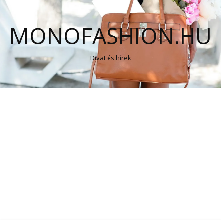
MONOFASHION.HU
Divat és hírek