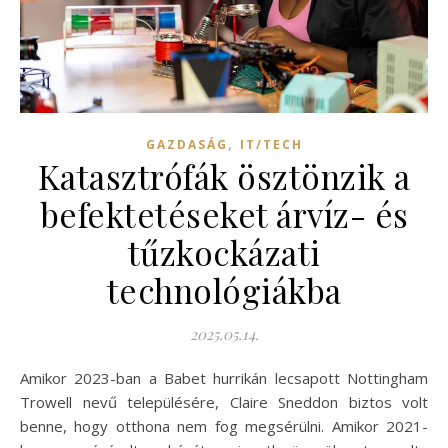
,
GAZDASÁG
IT/TECH
Katasztrófák ösztönzik a
befektetéseket árvíz- és
tűzkockázati
technológiákba
2025.05.14.
Amikor 2023-ban a Babet hurrikán lecsapott Nottingham
Trowell nevű településére, Claire Sneddon biztos volt
benne, hogy otthona nem fog megsérülni. Amikor 2021-