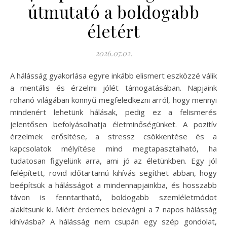
útmutató a boldogabb
életért
2026.07.02.
A hálásság gyakorlása egyre inkább elismert eszközzé válik
a mentális és érzelmi jólét támogatásában. Napjaink
rohanó világában könnyű megfeledkezni arról, hogy mennyi
mindenért lehetünk hálásak, pedig ez a felismerés
jelentősen befolyásolhatja életminőségünket. A pozitív
érzelmek erősítése, a stressz csökkentése és a
kapcsolatok mélyítése mind megtapasztalható, ha
tudatosan figyelünk arra, ami jó az életünkben. Egy jól
felépített, rövid időtartamú kihívás segíthet abban, hogy
beépítsük a hálásságot a mindennapjainkba, és hosszabb
távon is fenntartható, boldogabb szemléletmódot
alakítsunk ki. Miért érdemes belevágni a 7 napos hálásság
kihívásba? A hálásság nem csupán egy szép gondolat,