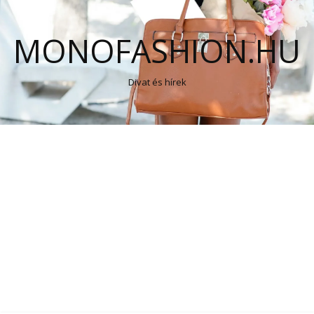
MONOFASHION.HU
Divat és hírek