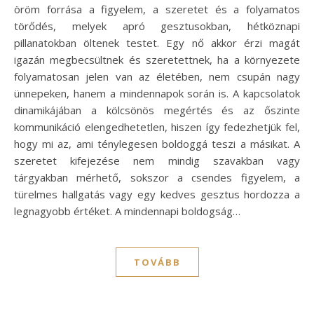
öröm forrása a figyelem, a szeretet és a folyamatos
törődés, melyek apró gesztusokban, hétköznapi
pillanatokban öltenek testet. Egy nő akkor érzi magát
igazán megbecsültnek és szeretettnek, ha a környezete
folyamatosan jelen van az életében, nem csupán nagy
ünnepeken, hanem a mindennapok során is. A kapcsolatok
dinamikájában a kölcsönös megértés és az őszinte
kommunikáció elengedhetetlen, hiszen így fedezhetjük fel,
hogy mi az, ami ténylegesen boldoggá teszi a másikat. A
szeretet kifejezése nem mindig szavakban vagy
tárgyakban mérhető, sokszor a csendes figyelem, a
türelmes hallgatás vagy egy kedves gesztus hordozza a
legnagyobb értéket. A mindennapi boldogság…
TOVÁBB