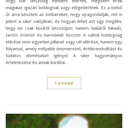
hogy bár látszólag mindent elértek, mégsem érzik
magukat igazán boldognak vagy elégedettnek. Ez a belső
űr arra készteti az embereket, hogy újragondolják, mit is
jelent a siker valójában, és hogyan lehet azt úgy megélni,
hogy ne csak kívülről látszódjon, hanem belülről fakadó,
tartós örömöt és harmóniát hozzon. A valódi boldogság
elérése nem egyetlen pillanat vagy cél elérése, hanem egy
folyamat, amely mélyebb önismeretet, értékrendváltást és
tudatos döntéseket igényel. A siker hagyományos
értelmezése és annak korlátai…
TOVÁBB