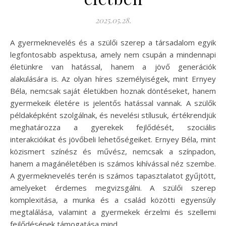
2025.05.28.
A gyermeknevelés és a szülői szerep a társadalom egyik
legfontosabb aspektusa, amely nem csupán a mindennapi
életünkre van hatással, hanem a jövő generációk
alakulására is. Az olyan híres személyiségek, mint Ernyey
Béla, nemcsak saját életükben hoznak döntéseket, hanem
gyermekeik életére is jelentős hatással vannak. A szülők
példaképként szolgálnak, és nevelési stílusuk, értékrendjük
meghatározza a gyerekek fejlődését, szociális
interakcióikat és jövőbeli lehetőségeiket. Ernyey Béla, mint
közismert színész és művész, nemcsak a színpadon,
hanem a magánéletében is számos kihívással néz szembe.
A gyermeknevelés terén is számos tapasztalatot gyűjtött,
amelyeket érdemes megvizsgálni. A szülői szerep
komplexitása, a munka és a család közötti egyensúly
megtalálása, valamint a gyermekek érzelmi és szellemi
fejlődésének támogatása mind…