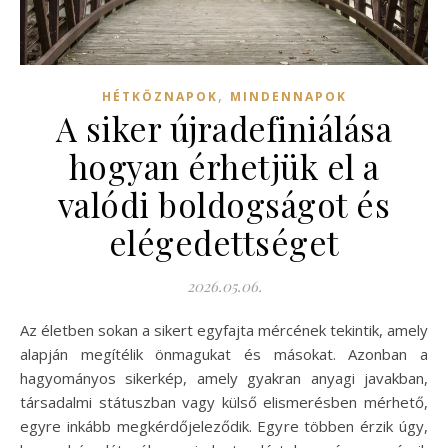
,
HÉTKÖZNAPOK
MINDENNAPOK
A siker újradefiniálása
hogyan érhetjük el a
valódi boldogságot és
elégedettséget
2026.05.06.
Az életben sokan a sikert egyfajta mércének tekintik, amely
alapján megítélik önmagukat és másokat. Azonban a
hagyományos sikerkép, amely gyakran anyagi javakban,
társadalmi státuszban vagy külső elismerésben mérhető,
egyre inkább megkérdőjeleződik. Egyre többen érzik úgy,