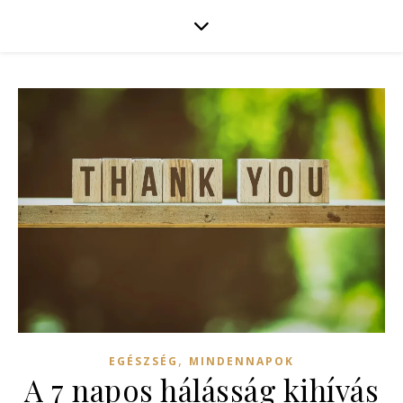
,
EGÉSZSÉG
MINDENNAPOK
A 7 napos hálásság kihívás