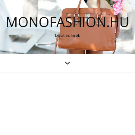
MONOFASHION.HU
Divat és hírek