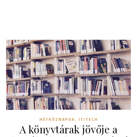
,
HÉTKÖZNAPOK
IT/TECH
A könyvtárak jövője a