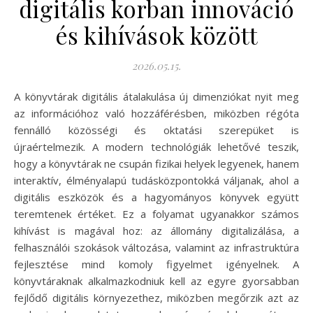
digitális korban innováció
és kihívások között
2026.05.15.
A könyvtárak digitális átalakulása új dimenziókat nyit meg
az információhoz való hozzáférésben, miközben régóta
fennálló közösségi és oktatási szerepüket is
újraértelmezik. A modern technológiák lehetővé teszik,
hogy a könyvtárak ne csupán fizikai helyek legyenek, hanem
interaktív, élményalapú tudásközpontokká váljanak, ahol a
digitális eszközök és a hagyományos könyvek együtt
teremtenek értéket. Ez a folyamat ugyanakkor számos
kihívást is magával hoz: az állomány digitalizálása, a
felhasználói szokások változása, valamint az infrastruktúra
fejlesztése mind komoly figyelmet igényelnek. A
könyvtáraknak alkalmazkodniuk kell az egyre gyorsabban
fejlődő digitális környezethez, miközben megőrzik azt az