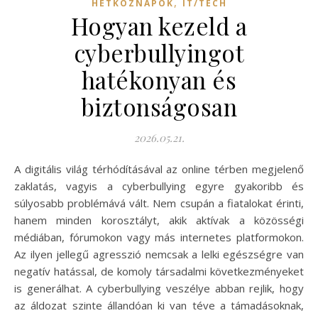
,
HÉTKÖZNAPOK
IT/TECH
Hogyan kezeld a
cyberbullyingot
hatékonyan és
biztonságosan
2026.05.21.
A digitális világ térhódításával az online térben megjelenő
zaklatás, vagyis a cyberbullying egyre gyakoribb és
súlyosabb problémává vált. Nem csupán a fiatalokat érinti,
hanem minden korosztályt, akik aktívak a közösségi
médiában, fórumokon vagy más internetes platformokon.
Az ilyen jellegű agresszió nemcsak a lelki egészségre van
negatív hatással, de komoly társadalmi következményeket
is generálhat. A cyberbullying veszélye abban rejlik, hogy
az áldozat szinte állandóan ki van téve a támadásoknak,