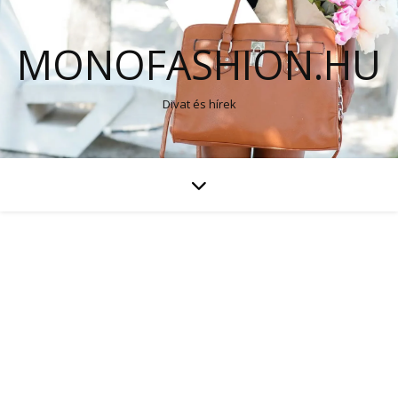
MONOFASHION.HU
Divat és hírek