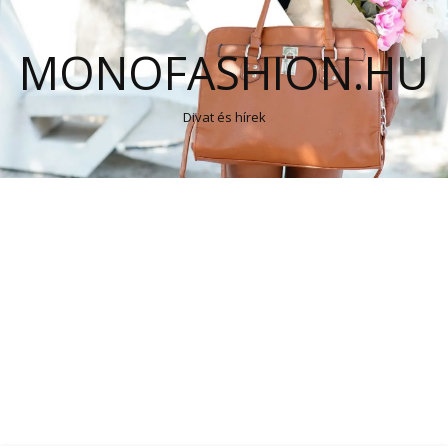
MONOFASHION.HU
Divat és hírek