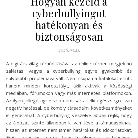
Hogyan kezeld a
cyberbullyingot
hatékonyan és
biztonságosan
2026.05.21.
A digitális világ térhódításával az online térben megjelenő
zaklatás, vagyis a cyberbullying egyre gyakoribb és
súlyosabb problémává vált. Nem csupán a fiatalokat érinti,
hanem minden korosztályt, akik aktívak a közösségi
médiában, fórumokon vagy más internetes platformokon.
Az ilyen jellegű agresszió nemcsak a lelki egészségre van
negatív hatással, de komoly társadalmi következményeket
is generálhat. A cyberbullying veszélye abban rejlik, hogy
az áldozat szinte állandóan ki van téve a támadásoknak,
hiszen az internet nem ismer határokat és időkorlátokat.
Emiatt rendkívül fontos, hogy hatékony és biztonságos