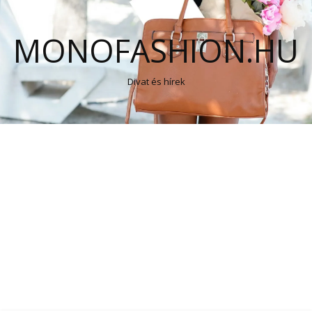
MONOFASHION.HU
Divat és hírek