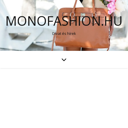
MONOFASHION.HU
Divat és hírek