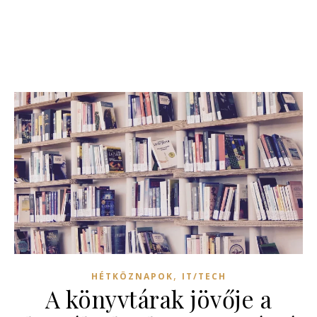
,
HÉTKÖZNAPOK
IT/TECH
A könyvtárak jövője a