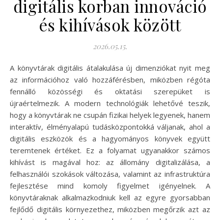
digitális korban innováció
és kihívások között
2026.05.15.
A könyvtárak digitális átalakulása új dimenziókat nyit meg
az információhoz való hozzáférésben, miközben régóta
fennálló közösségi és oktatási szerepüket is
újraértelmezik. A modern technológiák lehetővé teszik,
hogy a könyvtárak ne csupán fizikai helyek legyenek, hanem
interaktív, élményalapú tudásközpontokká váljanak, ahol a
digitális eszközök és a hagyományos könyvek együtt
teremtenek értéket. Ez a folyamat ugyanakkor számos
kihívást is magával hoz: az állomány digitalizálása, a
felhasználói szokások változása, valamint az infrastruktúra
fejlesztése mind komoly figyelmet igényelnek. A
könyvtáraknak alkalmazkodniuk kell az egyre gyorsabban
fejlődő digitális környezethez, miközben megőrzik azt az