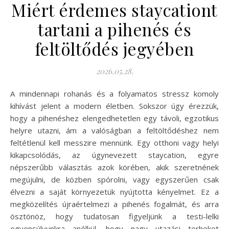
Miért érdemes staycationt
tartani a pihenés és
feltöltődés jegyében
2026.05.28.
A mindennapi rohanás és a folyamatos stressz komoly
kihívást jelent a modern életben. Sokszor úgy érezzük,
hogy a pihenéshez elengedhetetlen egy távoli, egzotikus
helyre utazni, ám a valóságban a feltöltődéshez nem
feltétlenül kell messzire mennünk. Egy otthoni vagy helyi
kikapcsolódás, az úgynevezett staycation, egyre
népszerűbb választás azok körében, akik szeretnének
megújulni, de közben spórolni, vagy egyszerűen csak
élvezni a saját környezetük nyújtotta kényelmet. Ez a
megközelítés újraértelmezi a pihenés fogalmát, és arra
ösztönöz, hogy tudatosan figyeljünk a testi-lelki
egyensúlyunkra anélkül, hogy nagy utazási terheket