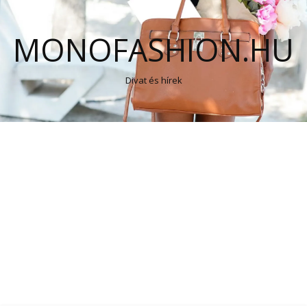
MONOFASHION.HU
Divat és hírek