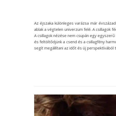
Az éjszaka különleges varázsa már évszázado
ablak a végtelen univerzum felé. A csillagok 
A csillagok nézése nem csupán egy egyszerű 
és feltöltődjünk a csend és a csillagfény har
segít megállítani az időt és új perspektívából