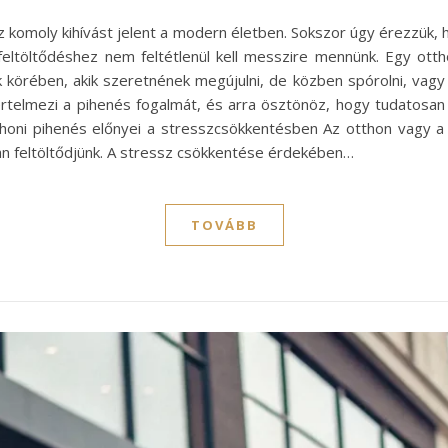
 komoly kihívást jelent a modern életben. Sokszor úgy érezzük, 
feltöltődéshez nem feltétlenül kell messzire mennünk. Egy otth
 körében, akik szeretnének megújulni, de közben spórolni, vagy
telmezi a pihenés fogalmát, és arra ösztönöz, hogy tudatosan fi
tthoni pihenés előnyei a stresszcsökkentésben Az otthon vagy a
ban feltöltődjünk. A stressz csökkentése érdekében…
TOVÁBB