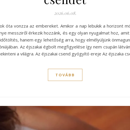
2026.06.08.
k óta vonzza az embereket. Amikor a nap lebukik a horizont mög
fénye messziről érkezik hozzánk, és egy olyan nyugalmat hoz, amit
időtöltés, hanem egy lehetőség arra, hogy elmélyüljünk önmagun
móniájában. Az éjszakai égbolt megfigyelése így nem csupán látván
 tekinteni a világra. Az éjszakai csend gyógyító ereje Az éjszaka c
TOVÁBB