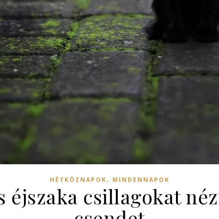
,
HÉTKÖZNAPOK
MINDENNAPOK
 éjszaka csillagokat nézn
csendet