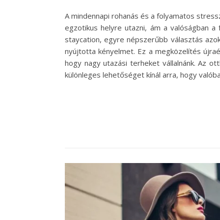
A mindennapi rohanás és a folyamatos stressz
egzotikus helyre utazni, ám a valóságban a 
staycation, egyre népszerűbb választás azok
nyújtotta kényelmet. Ez a megközelítés újraér
hogy nagy utazási terheket vállalnánk. Az o
különleges lehetőséget kínál arra, hogy való