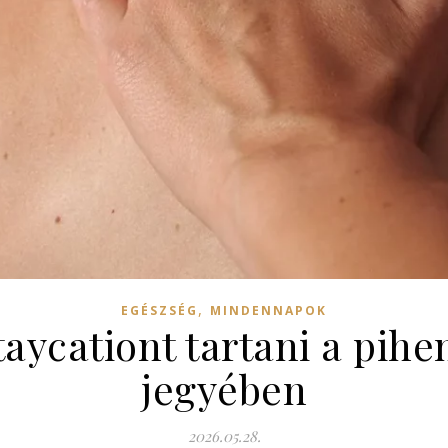
,
EGÉSZSÉG
MINDENNAPOK
aycationt tartani a pihen
jegyében
2026.05.28.