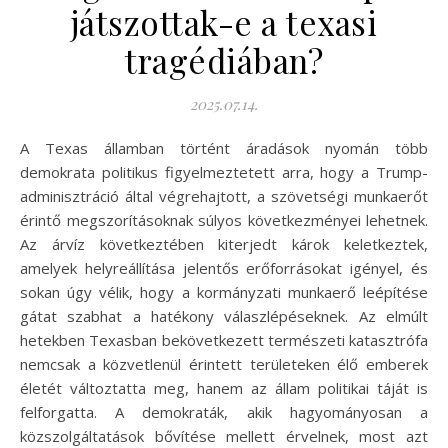
játszottak-e a texasi
tragédiában?
2025.07.14.
A Texas államban történt áradások nyomán több
demokrata politikus figyelmeztetett arra, hogy a Trump-
adminisztráció által végrehajtott, a szövetségi munkaerőt
érintő megszorításoknak súlyos következményei lehetnek.
Az árvíz következtében kiterjedt károk keletkeztek,
amelyek helyreállítása jelentős erőforrásokat igényel, és
sokan úgy vélik, hogy a kormányzati munkaerő leépítése
gátat szabhat a hatékony válaszlépéseknek. Az elmúlt
hetekben Texasban bekövetkezett természeti katasztrófa
nemcsak a közvetlenül érintett területeken élő emberek
életét változtatta meg, hanem az állam politikai táját is
felforgatta. A demokraták, akik hagyományosan a
közszolgáltatások bővítése mellett érvelnek, most azt