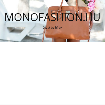
MONOFASHION.HU
Divat és hírek