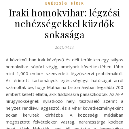
,
EGÉSZSÉG
HÍREK
Iraki homokvihar: légzési
nehézségekkel küzdők
sokasága
2025.05.14.
A közelmúltban Irak középső és déli területein egy súlyos
homokvihar söpört végig, amelynek következtében több
mint 1,000 ember szenvedett légzőszervi problémáktól.
Az érintett tartományok egészségügyi hatóságai arról
számoltak be, hogy Muthanna tartományban legalább 700
embert kellett ellátni, akik fuldoklásra panaszkodtak. Az AFP
hírügynökségnek nyilatkozó helyi tisztviselő szerint a
helyzet rendkívül aggasztó, és a vihar következményeként
sokan kerültek kórházba. A közösségi médiában
megosztott felvételeken vastag, narancssárga ködben
úszó tájak láthatók, ami jól mutatja a homokvihar