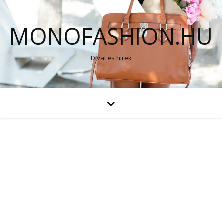
MONOFASHION.HU
Divat és hírek