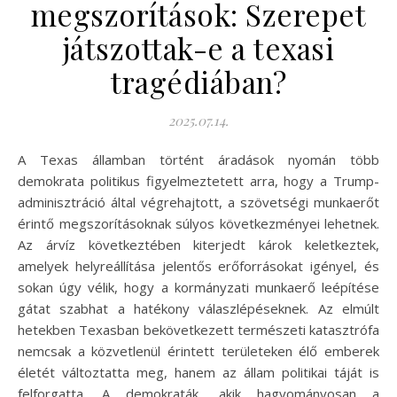
megszorítások: Szerepet
játszottak-e a texasi
tragédiában?
2025.07.14.
A Texas államban történt áradások nyomán több
demokrata politikus figyelmeztetett arra, hogy a Trump-
adminisztráció által végrehajtott, a szövetségi munkaerőt
érintő megszorításoknak súlyos következményei lehetnek.
Az árvíz következtében kiterjedt károk keletkeztek,
amelyek helyreállítása jelentős erőforrásokat igényel, és
sokan úgy vélik, hogy a kormányzati munkaerő leépítése
gátat szabhat a hatékony válaszlépéseknek. Az elmúlt
hetekben Texasban bekövetkezett természeti katasztrófa
nemcsak a közvetlenül érintett területeken élő emberek
életét változtatta meg, hanem az állam politikai táját is
felforgatta. A demokraták, akik hagyományosan a