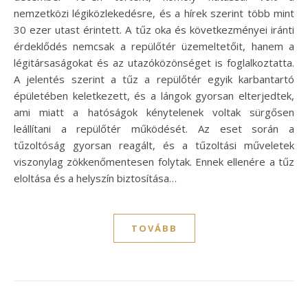
nemzetközi légiközlekedésre, és a hírek szerint több mint
30 ezer utast érintett. A tűz oka és következményei iránti
érdeklődés nemcsak a repülőtér üzemeltetőit, hanem a
légitársaságokat és az utazóközönséget is foglalkoztatta.
A jelentés szerint a tűz a repülőtér egyik karbantartó
épületében keletkezett, és a lángok gyorsan elterjedtek,
ami miatt a hatóságok kénytelenek voltak sürgősen
leállítani a repülőtér működését. Az eset során a
tűzoltóság gyorsan reagált, és a tűzoltási műveletek
viszonylag zökkenőmentesen folytak. Ennek ellenére a tűz
eloltása és a helyszín biztosítása…
TOVÁBB