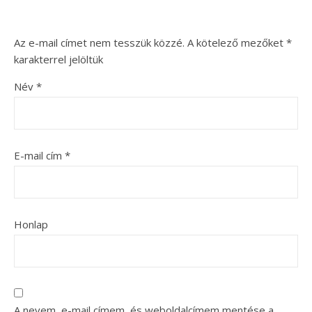
Az e-mail címet nem tesszük közzé.
A kötelező mezőket
*
karakterrel jelöltük
Név
*
E-mail cím
*
Honlap
A nevem, e-mail címem, és weboldalcímem mentése a