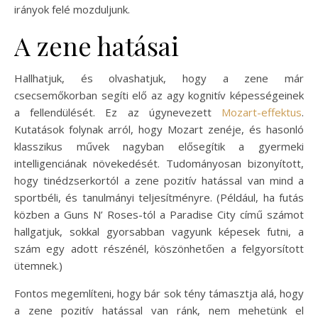
irányok felé mozduljunk.
A zene hatásai
Hallhatjuk, és olvashatjuk, hogy a zene már
csecsemőkorban segíti elő az agy kognitív képességeinek
a fellendülését. Ez az úgynevezett
Mozart-effektus
.
Kutatások folynak arról, hogy Mozart zenéje, és hasonló
klasszikus művek nagyban elősegítik a gyermeki
intelligenciának növekedését. Tudományosan bizonyított,
hogy tinédzserkortól a zene pozitív hatással van mind a
sportbéli, és tanulmányi teljesítményre. (Például, ha futás
közben a Guns N’ Roses-tól a Paradise City című számot
hallgatjuk, sokkal gyorsabban vagyunk képesek futni, a
szám egy adott részénél, köszönhetően a felgyorsított
ütemnek.)
Fontos megemlíteni, hogy bár sok tény támasztja alá, hogy
a zene pozitív hatással van ránk, nem mehetünk el