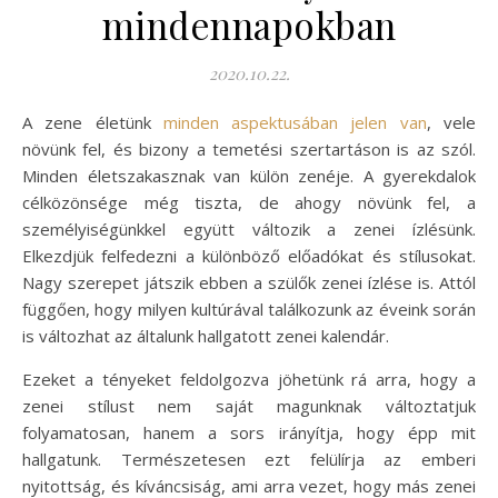
mindennapokban
2020.10.22.
A zene életünk
minden aspektusában jelen van
, vele
növünk fel, és bizony a temetési szertartáson is az szól.
Minden életszakasznak van külön zenéje. A gyerekdalok
célközönsége még tiszta, de ahogy növünk fel, a
személyiségünkkel együtt változik a zenei ízlésünk.
Elkezdjük felfedezni a különböző előadókat és stílusokat.
Nagy szerepet játszik ebben a szülők zenei ízlése is. Attól
függően, hogy milyen kultúrával találkozunk az éveink során
is változhat az általunk hallgatott zenei kalendár.
Ezeket a tényeket feldolgozva jöhetünk rá arra, hogy a
zenei stílust nem saját magunknak változtatjuk
folyamatosan, hanem a sors irányítja, hogy épp mit
hallgatunk. Természetesen ezt felülírja az emberi
nyitottság, és kíváncsiság, ami arra vezet, hogy más zenei