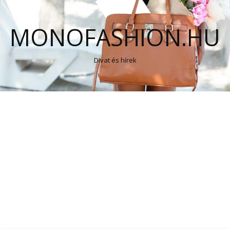
MONOFASHION.HU
Divat és hírek