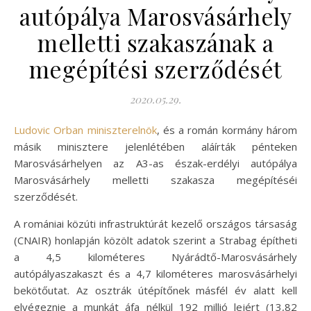
autópálya Marosvásárhely
melletti szakaszának a
megépítési szerződését
2020.05.29.
Ludovic Orban miniszterelnök
, és a román kormány három
másik minisztere jelenlétében aláírták pénteken
Marosvásárhelyen az A3-as észak-erdélyi autópálya
Marosvásárhely melletti szakasza megépítéséi
szerződését.
A romániai közúti infrastruktúrát kezelő országos társaság
(CNAIR) honlapján közölt adatok szerint a Strabag építheti
a 4,5 kilométeres Nyárádtő-Marosvásárhely
autópályaszakaszt és a 4,7 kilométeres marosvásárhelyi
bekötőutat. Az osztrák útépítőnek másfél év alatt kell
elvégeznie a munkát áfa nélkül 192 millió lejért (13,82