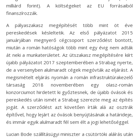
milliárd forint). A költségeket az EU forrásaiból
finanszírozzák.
A pályaszakasz megépítését több mint öt éve
pereskedések késleltetik. Az első pályázatot 2015
januárjában megnyerő cégcsoport szerződést bontott,
miután a román hatóságok több mint egy évig nem adták
át neki a munkaterületet. Az útszakasz megépítésére kiírt
újabb pályázatot 2017 szeptemberében a Strabag nyerte,
de a versenyben alulmaradt cégek megóvták az eljárást. A
megismételt eljárás nyomán a román infrastruktúrakezelő
társaság 2018 novemberében egy olasz-román
konzorciumot hirdetett ki győztesnek, de újabb óvások és
pereskedés után ismét a Strabag szerezte meg az építés
jogát. A szerződést azt követően írták alá az osztrák
építővel, hogy lejárt az óvások benyújtásának a határideje,
és immár egyik alulmaradt fél sem élt a jogi lehetőséggel.
Lucian Bode szállításügyi miniszter a csütörtöki aláírás után