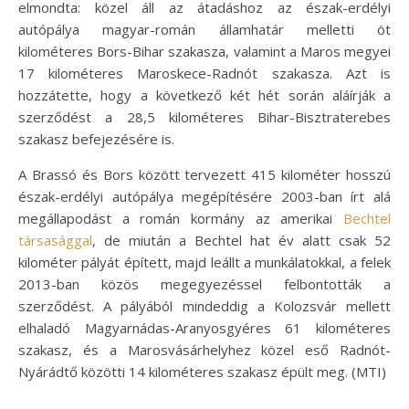
elmondta: közel áll az átadáshoz az észak-erdélyi
autópálya magyar-román államhatár melletti öt
kilométeres Bors-Bihar szakasza, valamint a Maros megyei
17 kilométeres Maroskece-Radnót szakasza. Azt is
hozzátette, hogy a következő két hét során aláírják a
szerződést a 28,5 kilométeres Bihar-Bisztraterebes
szakasz befejezésére is.
A Brassó és Bors között tervezett 415 kilométer hosszú
észak-erdélyi autópálya megépítésére 2003-ban írt alá
megállapodást a román kormány az amerikai
Bechtel
társasággal
, de miután a Bechtel hat év alatt csak 52
kilométer pályát épített, majd leállt a munkálatokkal, a felek
2013-ban közös megegyezéssel felbontották a
szerződést. A pályából mindeddig a Kolozsvár mellett
elhaladó Magyarnádas-Aranyosgyéres 61 kilométeres
szakasz, és a Marosvásárhelyhez közel eső Radnót-
Nyárádtő közötti 14 kilométeres szakasz épült meg. (MTI)