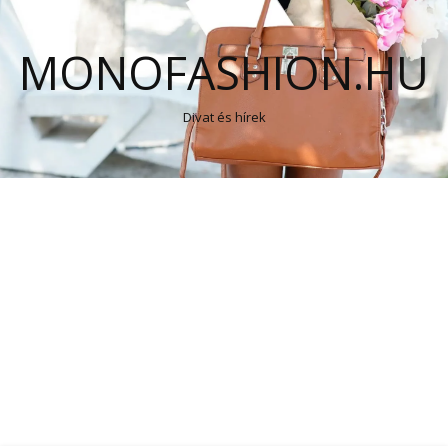
MONOFASHION.HU
Divat és hírek