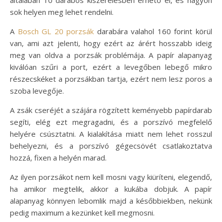
sok helyen meg lehet rendelni.
A
Bosch GL 20 porzsák
darabára valahol 160 forint körül
van, ami azt jelenti, hogy ezért az árért hosszabb ideig
meg van oldva a porzsák problémája. A papír alapanyag
kiválóan szűri a port, ezért a levegőben lebegő mikro
részecskéket a porzsákban tartja, ezért nem lesz poros a
szoba levegője.
A zsák cseréjét a szájára rögzített keményebb papírdarab
segíti, elég ezt megragadni, és a porszívó megfelelő
helyére csúsztatni. A kialakítása miatt nem lehet rosszul
behelyezni, és a porszívó gégecsövét csatlakoztatva
hozzá, fixen a helyén marad.
Az ilyen porzsákot nem kell mosni vagy kiüríteni, elegendő,
ha amikor megtelik, akkor a kukába dobjuk. A papír
alapanyag könnyen lebomlik majd a későbbiekben, nekünk
pedig maximum a kezünket kell megmosni.