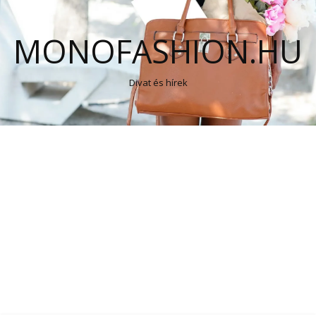
MONOFASHION.HU
Divat és hírek