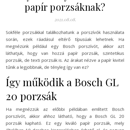
papír porzsáknak?
2021.08.08.
Sokféle porzsákkal találkozhatunk a porszívók használata
során, ezek ráadásul eltérő típusúak lehetnek. Ha
megnézünk például egy Bosch porszívót, akkor azt
láthatjuk, hogy van hozzá papír porzsák, szintetikus
porzsák, de texti porzsák is. Az árakat nézve a papír kivitel
tűnik a legjobbnak, de tényleg így van ez?
Így működik a Bosch GL
20 porzsák
Ha megnézzük az előbbi példában említett Bosch
porszívót, akkor ahhoz látható, hogy a Bosch GL 20
porzsák kapható. Ez egy kiváló papír porzsák, mely
általában 10 darabos kiszerelésben érhető el, és nagyon