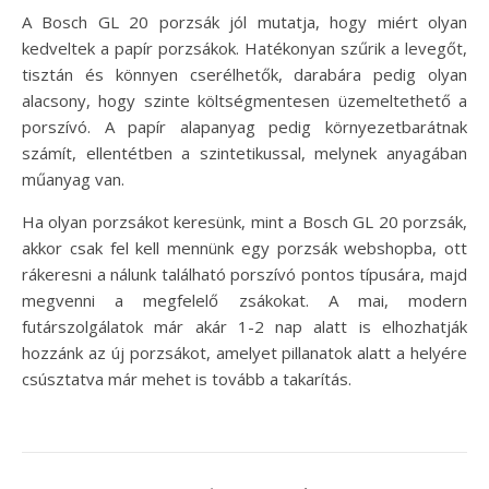
A Bosch GL 20 porzsák jól mutatja, hogy miért olyan
kedveltek a papír porzsákok. Hatékonyan szűrik a levegőt,
tisztán és könnyen cserélhetők, darabára pedig olyan
alacsony, hogy szinte költségmentesen üzemeltethető a
porszívó. A papír alapanyag pedig környezetbarátnak
számít, ellentétben a szintetikussal, melynek anyagában
műanyag van.
Ha olyan porzsákot keresünk, mint a Bosch GL 20 porzsák,
akkor csak fel kell mennünk egy porzsák webshopba, ott
rákeresni a nálunk található porszívó pontos típusára, majd
megvenni a megfelelő zsákokat. A mai, modern
futárszolgálatok már akár 1-2 nap alatt is elhozhatják
hozzánk az új porzsákot, amelyet pillanatok alatt a helyére
csúsztatva már mehet is tovább a takarítás.