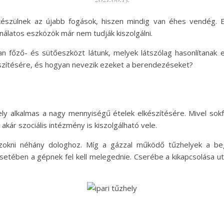
 készülnek az újabb fogások, hiszen mindig van éhes vendég.
nálatos eszközök már nem tudják kiszolgálni.
 főző- és sütőeszközt látunk, melyek látszólag hasonlítanak e
készítésére, és hogyan nevezik ezeket a berendezéseket?
 alkalmas a nagy mennyiségű ételek elkészítésére. Mivel sokfél
kár szociális intézmény is kiszolgálható vele.
szokni néhány dologhoz. Míg a gázzal működő tűzhelyek a be
esetében a gépnek fel kell melegednie. Cserébe a kikapcsolása utá