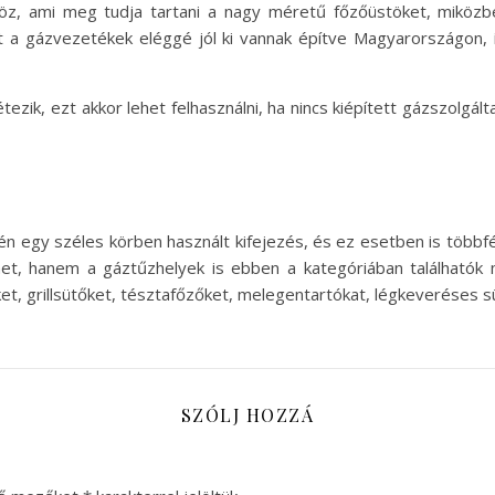
z, ami meg tudja tartani a nagy méretű főzőüstöket, miközben 
 a gázvezetékek eléggé jól ki vannak építve Magyarországon,
ik, ezt akkor lehet felhasználni, ha nincs kiépített gázszolgál
én egy széles körben használt kifejezés, és ez esetben is többfé
, hanem a gáztűzhelyek is ebben a kategóriában találhatók me
ket, grillsütőket, tésztafőzőket, melegentartókat, légkeveréses 
SZÓLJ HOZZÁ