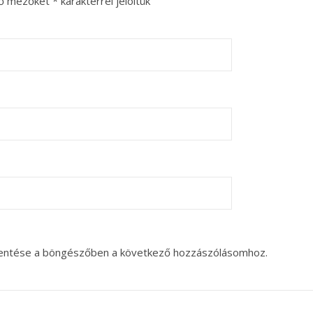
ző mezőket
*
karakterrel jelöltük
entése a böngészőben a következő hozzászólásomhoz.