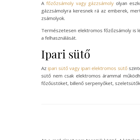
A
főzőzsámoly vagy gázzsámoly
olyan eszkö
gázzsámolyra keresnek rá az emberek, mert
zsámolyok.
Természetesen elektromos főzőzsámoly is létez
a felhasználását.
Ipari sütő
Az
ipari sütő vagy ipari elektromos sütő
szint
sütő nem csak elektromos árammal működhet
főzőüstöket, billenő serpenyőket, szeletsütő