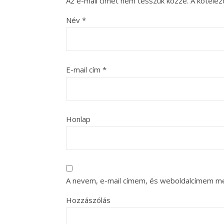
Az e-mail címet nem tesszük közzé.
A kötele
Név
*
E-mail cím
*
Honlap
A nevem, e-mail címem, és weboldalcímem m
Hozzászólás