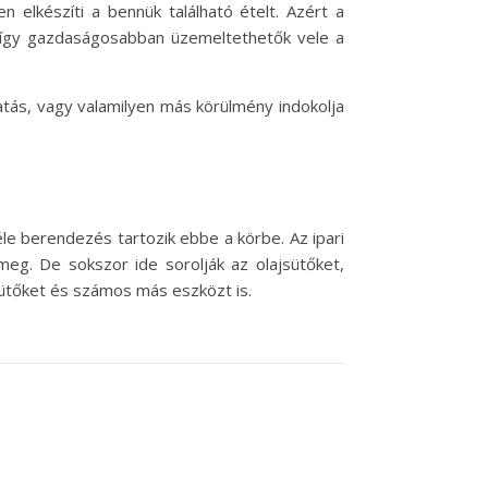
elkészíti a bennük található ételt. Azért a
 így gazdaságosabban üzemeltethetők vele a
tatás, vagy valamilyen más körülmény indokolja
le berendezés tartozik ebbe a körbe. Az ipari
g. De sokszor ide sorolják az olajsütőket,
sütőket és számos más eszközt is.