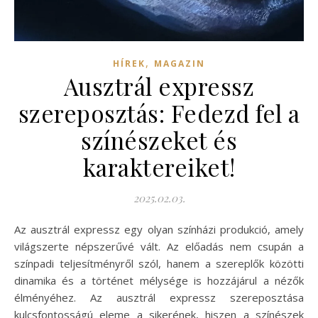
,
HÍREK
MAGAZIN
Ausztrál expressz
szereposztás: Fedezd fel a
színészeket és
karaktereiket!
2025.02.03.
Az ausztrál expressz egy olyan színházi produkció, amely
világszerte népszerűvé vált. Az előadás nem csupán a
színpadi teljesítményről szól, hanem a szereplők közötti
dinamika és a történet mélysége is hozzájárul a nézők
élményéhez. Az ausztrál expressz szereposztása
kulcsfontosságú eleme a sikerének, hiszen a színészek