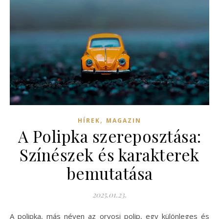
,
HÍREK
MAGAZIN
A Polipka szereposztása:
Színészek és karakterek
bemutatása
2025.01.23.
A polipka, más néven az orvosi polip, egy különleges és