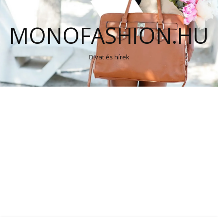
MONOFASHION.HU
Divat és hírek