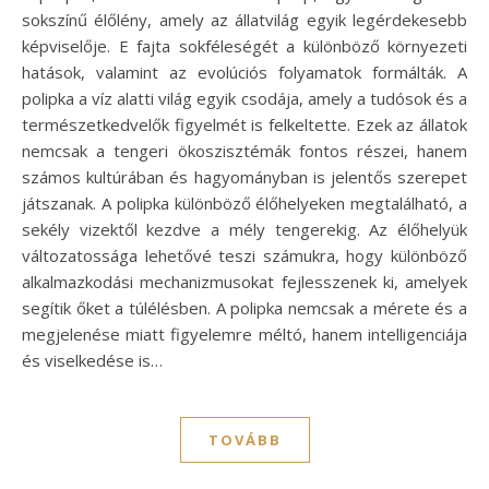
sokszínű élőlény, amely az állatvilág egyik legérdekesebb
képviselője. E fajta sokféleségét a különböző környezeti
hatások, valamint az evolúciós folyamatok formálták. A
polipka a víz alatti világ egyik csodája, amely a tudósok és a
természetkedvelők figyelmét is felkeltette. Ezek az állatok
nemcsak a tengeri ökoszisztémák fontos részei, hanem
számos kultúrában és hagyományban is jelentős szerepet
játszanak. A polipka különböző élőhelyeken megtalálható, a
sekély vizektől kezdve a mély tengerekig. Az élőhelyük
változatossága lehetővé teszi számukra, hogy különböző
alkalmazkodási mechanizmusokat fejlesszenek ki, amelyek
segítik őket a túlélésben. A polipka nemcsak a mérete és a
megjelenése miatt figyelemre méltó, hanem intelligenciája
és viselkedése is…
TOVÁBB