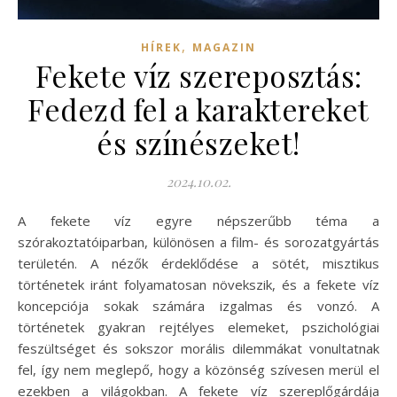
,
HÍREK
MAGAZIN
Fekete víz szereposztás:
Fedezd fel a karaktereket
és színészeket!
2024.10.02.
A fekete víz egyre népszerűbb téma a
szórakoztatóiparban, különösen a film- és sorozatgyártás
területén. A nézők érdeklődése a sötét, misztikus
történetek iránt folyamatosan növekszik, és a fekete víz
koncepciója sokak számára izgalmas és vonzó. A
történetek gyakran rejtélyes elemeket, pszichológiai
feszültséget és sokszor morális dilemmákat vonultatnak
fel, így nem meglepő, hogy a közönség szívesen merül el
ezekben a világokban. A fekete víz szereplőgárdája