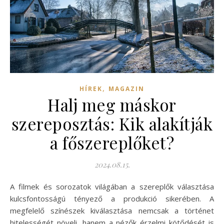
,
HÍREK
MAGAZIN
Halj meg máskor
szereposztás: Kik alakítják
a főszereplőket?
2024.08.15.
A filmek és sorozatok világában a szereplők választása
kulcsfontosságú tényező a produkció sikerében. A
megfelelő színészek kiválasztása nemcsak a történet
hitelességét növeli, hanem a nézők érzelmi kötődését is