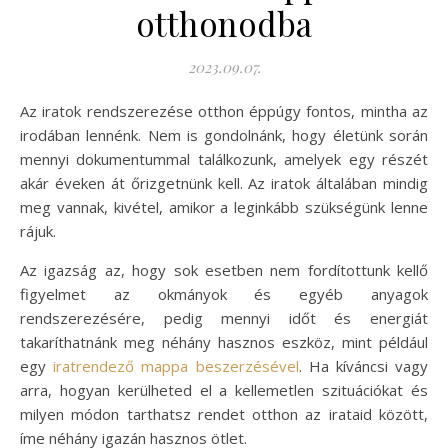
otthonodba
2023.09.07.
Az iratok rendszerezése otthon éppúgy fontos, mintha az
irodában lennénk. Nem is gondolnánk, hogy életünk során
mennyi dokumentummal találkozunk, amelyek egy részét
akár éveken át őrizgetnünk kell. Az iratok általában mindig
meg vannak, kivétel, amikor a leginkább szükségünk lenne
rájuk.
Az igazság az, hogy sok esetben nem fordítottunk kellő
figyelmet az okmányok és egyéb anyagok
rendszerezésére, pedig mennyi időt és energiát
takaríthatnánk meg néhány hasznos eszköz, mint például
egy
iratrendező mappa beszerzésével
. Ha kíváncsi vagy
arra, hogyan kerülheted el a kellemetlen szituációkat és
milyen módon tarthatsz rendet otthon az irataid között,
íme néhány igazán hasznos ötlet.