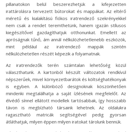
pillanatokon belül beszerezhetjük a kifejezetten
irattárolásra tervezett bútorokat és mappákat. Az eltérő
méretű és kialakítású fiókos iratrendező szekrényekkel
nem csak a rendet teremthetünk, hanem igazán stílusos
kiegészítővel gazdagíthatjuk otthonunkat. Emellett az
apróságnak tűnő, ám annál nélkülözhetetlenebb eszközök,
mint például az iratrendező mappák szintén
nélkülözhetetlen részét képezik a folyamatnak.
Az iratrendezők terén számtalan lehetőség közül
választhatunk. A kartonból készült változatok rendkívül
népszerűek, mivel környezetbarátok és költséghatékonyak
is egyben. A különböző designoknak köszönhetően
mindenki megtalálhatja a saját ízlésének megfelelőt. Az
élvédő sínnel ellátott modellek tartósabbak, így hosszabb
távon is megbízható társaink lehetnek. Az oldalukra
ragasztható matricák segítségével pedig gyorsan
átláthatjuk, milyen éppen milyen iratokat tárolunk bennük.