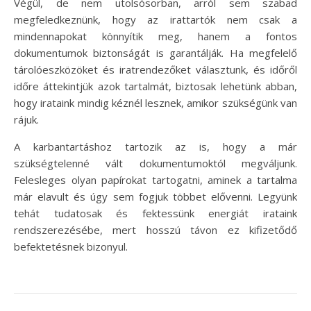
Végül, de nem utolsósorban, arról sem szabad
megfeledkeznünk, hogy az irattartók nem csak a
mindennapokat könnyítik meg, hanem a fontos
dokumentumok biztonságát is garantálják. Ha megfelelő
tárolóeszközöket és iratrendezőket választunk, és időről
időre áttekintjük azok tartalmát, biztosak lehetünk abban,
hogy irataink mindig kéznél lesznek, amikor szükségünk van
rájuk.
A karbantartáshoz tartozik az is, hogy a már
szükségtelenné vált dokumentumoktól megváljunk.
Felesleges olyan papírokat tartogatni, aminek a tartalma
már elavult és úgy sem fogjuk többet elővenni. Legyünk
tehát tudatosak és fektessünk energiát irataink
rendszerezésébe, mert hosszú távon ez kifizetődő
befektetésnek bizonyul.