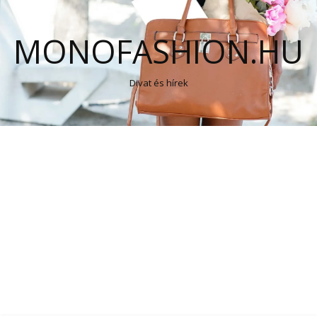
MONOFASHION.HU
Divat és hírek